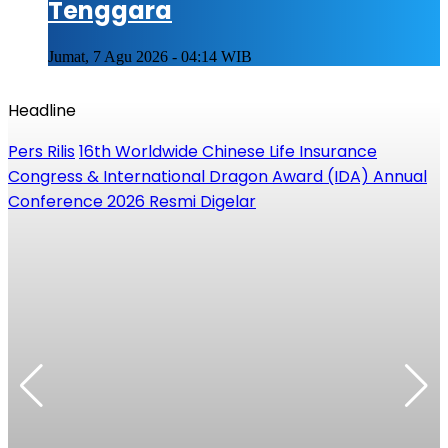
Tenggara
Jumat, 7 Agu 2026 - 04:14 WIB
Headline
Pers Rilis
16th Worldwide Chinese Life Insurance
P
Congress & International Dragon Award (IDA) Annual
Conference 2026 Resmi Digelar