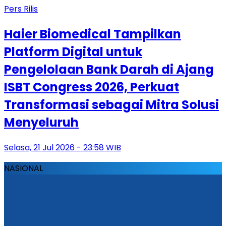
Pers Rilis
Haier Biomedical Tampilkan
Platform Digital untuk
Pengelolaan Bank Darah di Ajang
ISBT Congress 2026, Perkuat
Transformasi sebagai Mitra Solusi
Menyeluruh
Selasa, 21 Jul 2026 - 23:58 WIB
NASIONAL