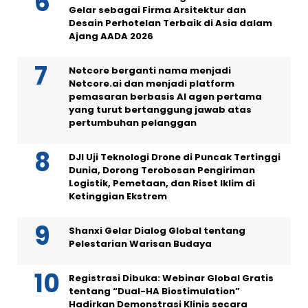
Gelar sebagai Firma Arsitektur dan
Desain Perhotelan Terbaik di Asia dalam
Ajang AADA 2026
Netcore berganti nama menjadi
Netcore.ai dan menjadi platform
pemasaran berbasis AI agen pertama
yang turut bertanggung jawab atas
pertumbuhan pelanggan
DJI Uji Teknologi Drone di Puncak Tertinggi
Dunia, Dorong Terobosan Pengiriman
Logistik, Pemetaan, dan Riset Iklim di
Ketinggian Ekstrem
Shanxi Gelar Dialog Global tentang
Pelestarian Warisan Budaya
Registrasi Dibuka: Webinar Global Gratis
tentang “Dual-HA Biostimulation”
Hadirkan Demonstrasi Klinis secara