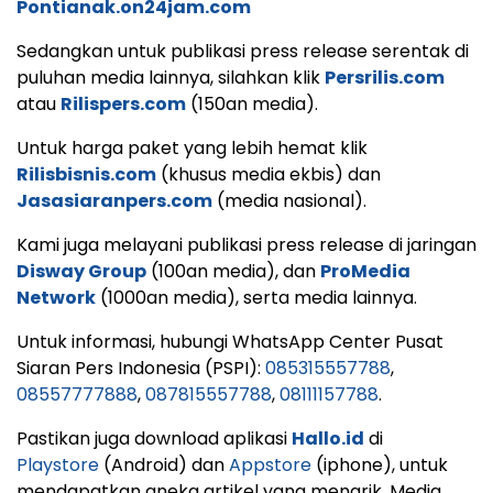
Pontianak.on24jam.com
Sedangkan untuk publikasi press release serentak di
puluhan media lainnya, silahkan klik
Persrilis.com
atau
Rilispers.com
(150an media).
Untuk harga paket yang lebih hemat klik
Rilisbisnis.com
(khusus media ekbis) dan
Jasasiaranpers.com
(media nasional).
Kami juga melayani publikasi press release di jaringan
Disway Group
(100an media), dan
ProMedia
Network
(1000an media), serta media lainnya.
Untuk informasi, hubungi WhatsApp Center Pusat
Siaran Pers Indonesia (PSPI):
085315557788
,
08557777888
,
087815557788
,
08111157788
.
Pastikan juga download aplikasi
Hallo.id
di
Playstore
(Android) dan
Appstore
(iphone), untuk
mendapatkan aneka artikel yang menarik. Media