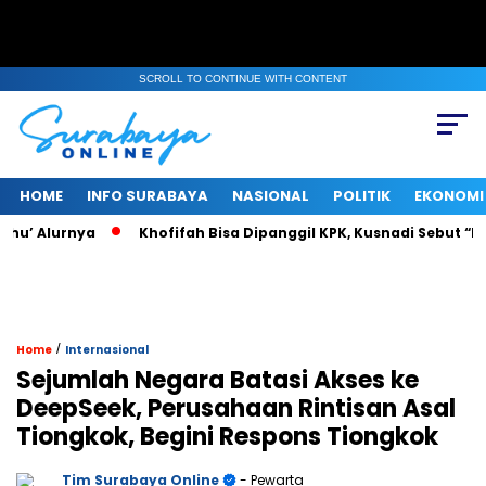
SCROLL TO CONTINUE WITH CONTENT
HOME
INFO SURABAYA
NASIONAL
POLITIK
EKONOMI
u’ Alurnya
Khofifah Bisa Dipanggil KPK, Kusnadi Sebut “Pasti
/
Home
Internasional
Sejumlah Negara Batasi Akses ke
DeepSeek, Perusahaan Rintisan Asal
Tiongkok, Begini Respons Tiongkok
Tim Surabaya Online
- Pewarta