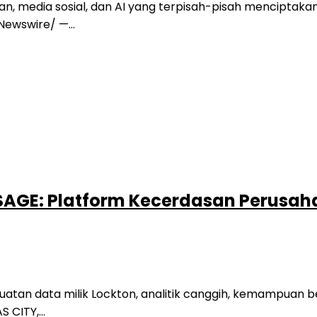
an, media sosial, dan AI yang terpisah-pisah menciptak
RNewswire/ —…
AGE: Platform Kecerdasan Perusaha
tan data milik Lockton, analitik canggih, kemampuan b
S CITY,…