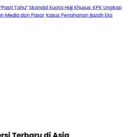
“Pasti Tahu”
Skandal Kuota Haji Khusus: KPK Ungkap
an Media dan Pasar
Kasus Penahanan Ijazah Eks
rsi Terbaru di Asia