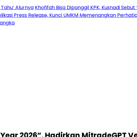
 Tahu’ Alurnya
Khofifah Bisa Dipanggil KPK, Kusnadi Sebut 
blikasi Press Release, Kunci UMKM Memenangkan Perhati
sangka
e Year 2026”, Hadirkan MitradeGPT Ve