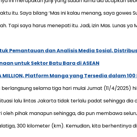
nnya ini merupakan janji yang sudah lama dia ucapkan se
aktu itu. Saya bilang ‘Mas ini kalau menang, saya gowes S
h. Tapi saya harus menepati itu. Jadi, izin Mas. Lunas ya M
k Pemantauan dan Analisis Media Sosial, Distribusi
naan untuk Sektor Batu Bara di ASEAN
 MILLION, Platform Manga yang Tersedia dalam 100
rlangsung selama tiga hari mulai Jumat (11/4/2025) hin
uasi lalu lintas Jakarta tidak terlalu padat sehingga di
ori oleh pihak manapun sehingga, dia pun membawa selur
atiga, 300 kilometer (km). Kemudian, kita berhentinya d