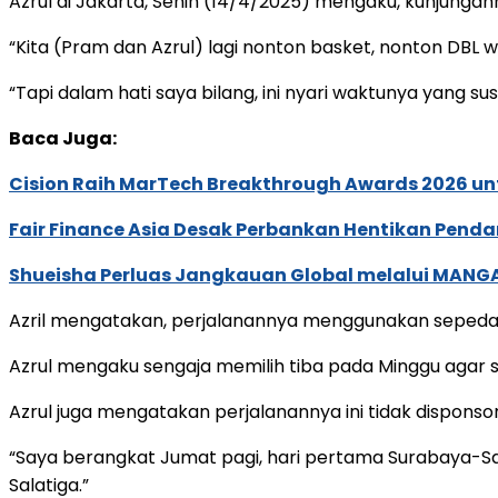
Azrul di Jakarta, Senin (14/4/2025) mengaku, kunjunga
“Kita (Pram dan Azrul) lagi nonton basket, nonton DBL w
“Tapi dalam hati saya bilang, ini nyari waktunya yang susa
Baca Juga:
Cision Raih MarTech Breakthrough Awards 2026 untu
Fair Finance Asia Desak Perbankan Hentikan Penda
Shueisha Perluas Jangkauan Global melalui MANGA
Azril mengatakan, perjalanannya menggunakan sepeda be
Azrul mengaku sengaja memilih tiba pada Minggu agar sit
Azrul juga mengatakan perjalanannya ini tidak dispons
“Saya berangkat Jumat pagi, hari pertama Surabaya-Sal
Salatiga.”