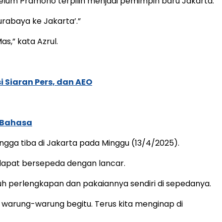
belum Pramono terpilih menjadi pemimpin baru Jakarta.
urabaya ke Jakarta’.”
as,” kata Azrul.
 Siaran Pers, dan AEO
 Bahasa
gga tiba di Jakarta pada Minggu (13/4/2025).
a dapat bersepeda dengan lancar.
uh perlengkapan dan pakaiannya sendiri di sepedanya.
i warung-warung begitu. Terus kita menginap di