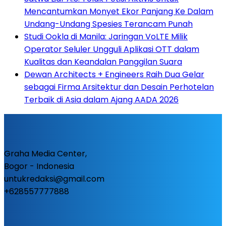
Mencantumkan Monyet Ekor Panjang Ke Dalam
Undang-Undang Spesies Terancam Punah
Studi Ookla di Manila: Jaringan VoLTE Milik
Operator Seluler Ungguli Aplikasi OTT dalam
Kualitas dan Keandalan Panggilan Suara
Dewan Architects + Engineers Raih Dua Gelar
sebagai Firma Arsitektur dan Desain Perhotelan
Terbaik di Asia dalam Ajang AADA 2026
Graha Media Center,
Bogor - Indonesia
untukredaksi@gmail.com
+628557777888