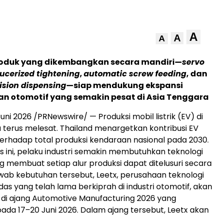
A
A
A
produk yang dikembangkan secara mandiri—
servo
ucerized tightening
,
automatic screw feeding
, dan
ision dispensing
—siap mendukung ekspansi
dan otomotif yang semakin pesat di Asia Tenggara
ni 2026 /PRNewswire/ — Produksi mobil listrik (EV) di
 terus melesat. Thailand menargetkan kontribusi EV
erhadap total produksi kendaraan nasional pada 2030.
 ini, pelaku industri semakin membutuhkan teknologi
g membuat setiap alur produksi dapat ditelusuri secara
wab kebutuhan tersebut, Leetx, perusahaan teknologi
as yang telah lama berkiprah di industri otomotif, akan
i di ajang Automotive Manufacturing 2026 yang
ada 17–20 Juni 2026. Dalam ajang tersebut, Leetx akan