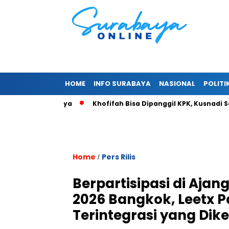
HOME
INFO SURABAYA
NASIONAL
POLITI
 Tahu’ Alurnya
Khofifah Bisa Dipanggil KPK, Kusnadi Sebut “
Home
Pers Rilis
/
Berpartisipasi di Aja
2026 Bangkok, Leetx 
Terintegrasi yang Di