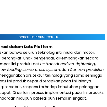
SCROLL TO RESUME CONTENT
rasi dalam Satu Platform
kan bahwa seluruh teknologi inti, mulai dari motor,
a perangkat lunak pengendali, dikembangkan secara
mpat lini produk Leetx —
transducerized tightening
,
rew feeding
,
servo press system
, dan
Centron precision
enggunakan arsitektur teknologi yang sama sehingga
atu lini produk cepat diterapkan pada lini lainnya.
rgi tersebut, respons terhadap kebutuhan pelanggan
cepat. Di sisi lain, proses implementasi pada lini produksi
ndaraan maupun baterai pun semakin singkat.