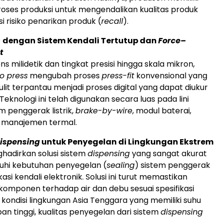
roses produksi untuk mengendalikan kualitas produk
i risiko penarikan produk (
recall
).
s
dengan Sistem Kendali Tertutup dan
Force–
t
 milidetik dan tingkat presisi hingga skala mikron,
o press
mengubah proses
press-fit
konvensional yang
lit terpantau menjadi proses digital yang dapat diukur
. Teknologi ini telah digunakan secara luas pada lini
m penggerak listrik,
brake-by-wire
, modul baterai,
m manajemen termal.
Dispensing
untuk Penyegelan di Lingkungan Ekstrem
hadirkan solusi sistem
dispensing
yang sangat akurat
hi kebutuhan penyegelan (
sealing
) sistem penggerak
ikasi kendali elektronik. Solusi ini turut memastikan
komponen terhadap air dan debu sesuai spesifikasi
 kondisi lingkungan Asia Tenggara yang memiliki suhu
n tinggi, kualitas penyegelan dari sistem
dispensing