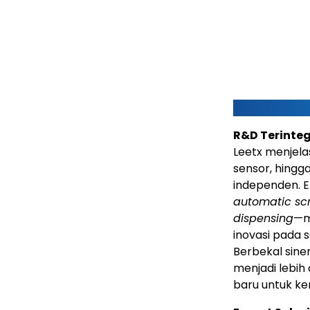
R&D Terinteg
Leetx menjelas
sensor, hingg
independen. E
automatic sc
dispensing
—m
inovasi pada s
Berbekal sine
menjadi lebih 
baru untuk ke