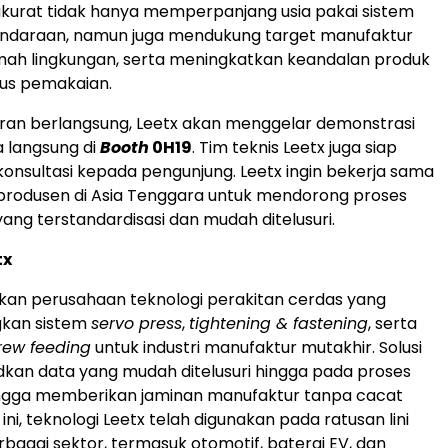
kurat tidak hanya memperpanjang usia pakai sistem
ndaraan, namun juga mendukung target manufaktur
mah lingkungan, serta meningkatkan keandalan produk
lus pemakaian.
an berlangsung, Leetx akan menggelar demonstrasi
 langsung di
Booth
0H19
. Tim teknis Leetx juga siap
nsultasi kepada pengunjung. Leetx ingin bekerja sama
produsen di Asia Tenggara untuk mendorong proses
yang terstandardisasi dan mudah ditelusuri.
tx
kan perusahaan teknologi perakitan cerdas yang
kan sistem
servo press
,
tightening & fastening
, serta
rew feeding
untuk industri manufaktur mutakhir. Solusi
kan data yang mudah ditelusuri hingga pada proses
ingga memberikan jaminan manufaktur tanpa cacat
 ini, teknologi Leetx telah digunakan pada ratusan lini
rbagai sektor, termasuk otomotif, baterai EV, dan