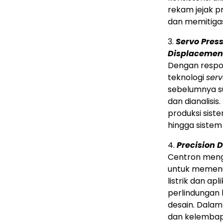
rekam jejak p
dan memitigas
3.
Servo Pres
Displacemen
Dengan respons
teknologi
serv
sebelumnya su
dan dianalisis
produksi siste
hingga siste
4.
Precision 
Centron meng
untuk memenu
listrik dan apl
perlindungan 
desain. Dalam
dan kelembapa