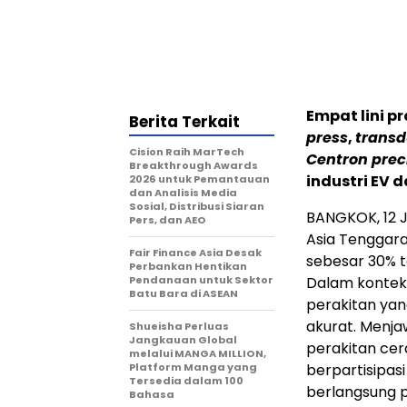
Empat lini 
Berita Terkait
press
,
transd
Cision Raih MarTech
Centron prec
Breakthrough Awards
industri EV 
2026 untuk Pemantauan
dan Analisis Media
Sosial, Distribusi Siaran
BANGKOK, 12 Ju
Pers, dan AEO
Asia Tenggara
Fair Finance Asia Desak
sebesar 30% t
Perbankan Hentikan
Pendanaan untuk Sektor
Dalam konteks
Batu Bara di ASEAN
perakitan yan
akurat. Menja
Shueisha Perluas
Jangkauan Global
perakitan cerd
melalui MANGA MILLION,
Platform Manga yang
berpartisipas
Tersedia dalam 100
berlangsung p
Bahasa