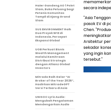
memamerkan p
Haier Gandeng AO 1 Point
secara indepe
Slam, Buka Peluang bagi
Petenis Komunitas
Tampil di Ajang Grand
"Asia Tenggara
Slam
pasok EV di pa
Chen. "Produs
SUS ENVIRONMENT Raih
Dua Proyek WtE di
meningkatkan 
Indonesia, Percepat
Ekspansi Global
Arsitektur per
sekadar konse
UOB Perkuat Bisnis
yang ingin ka
Wealth Management
melalui Kemitraan
tersebut."
Distribusi Strategis
dengan Allianz Global
Investors
Mitrade Raih Gelar “AI
Broker of the Year 2026”,
Hadirkan MitradeGPT
Versi Terbaru di Asia
UNISOC Lyric Audio:
Mengubah Pengalaman
Mendengarkan Audio