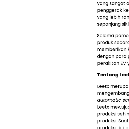
yang sangat a
penggerak ke
yang lebih ra
sepanjang sik
Selama pamer
produk secara
memberikan ko
dengan para 
perakitan EV 
Tentang Lee
Leetx merupa
mengembang
automatic sc
Leetx mewujud
produksi seh
produksi. Saat
produksi di be