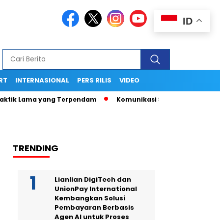
ID
RT
INTERNASIONAL
PERS RILIS
VIDEO
k Lama yang Terpendam
Komunikasi Strategis Publikasi Pre
TRENDING
Lianlian DigiTech dan
UnionPay International
Kembangkan Solusi
Pembayaran Berbasis
Agen AI untuk Proses