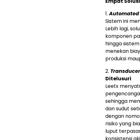
Empat Solus
1.
Automated 
Sistem ini m
Lebih lagi, s
komponen pad
hingga sistem
menekan biaya
produksi mau
2.
Transducer
Ditelusuri
Leetx menyat
pengencangan 
sehingga memi
dan sudut set
dengan nomor 
risiko yang b
luput terpasa
konsistensi ak