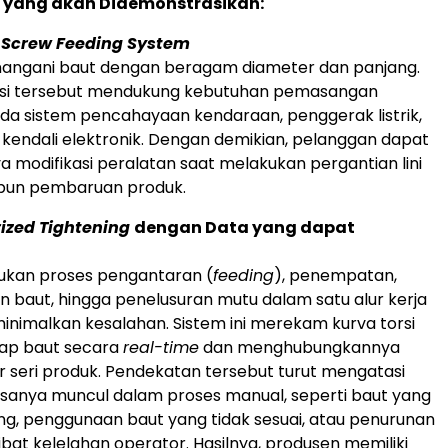
i yang akan Didemonstrasikan:
Screw Feeding System
enangani baut dengan beragam diameter dan panjang.
olusi tersebut mendukung kebutuhan pemasangan
a sistem pencahayaan kendaraan, penggerak listrik,
 kendali elektronik. Dengan demikian, pelanggan dapat
 modifikasi peralatan saat melakukan pergantian lini
pun pembaruan produk.
ized Tightening
dengan Data yang dapat
ukan proses pengantaran (
feeding
), penempatan,
baut, hingga penelusuran mutu dalam satu alur kerja
nimalkan kesalahan. Sistem ini merekam kurva torsi
iap baut secara
real-time
dan menghubungkannya
seri produk. Pendekatan tersebut turut mengatasi
iasanya muncul dalam proses manual, seperti baut yang
ng, penggunaan baut yang tidak sesuai, atau penurunan
ibat kelelahan operator. Hasilnya, produsen memiliki