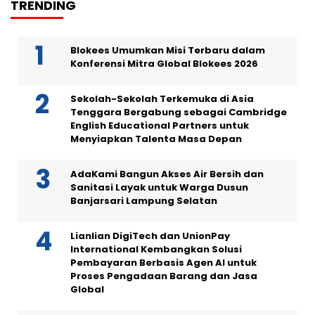
TRENDING
Blokees Umumkan Misi Terbaru dalam
Konferensi Mitra Global Blokees 2026
Sekolah-Sekolah Terkemuka di Asia
Tenggara Bergabung sebagai Cambridge
English Educational Partners untuk
Menyiapkan Talenta Masa Depan
AdaKami Bangun Akses Air Bersih dan
Sanitasi Layak untuk Warga Dusun
Banjarsari Lampung Selatan
Lianlian DigiTech dan UnionPay
International Kembangkan Solusi
Pembayaran Berbasis Agen AI untuk
Proses Pengadaan Barang dan Jasa
Global