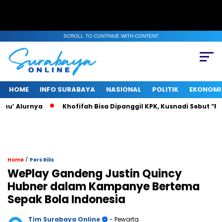
SCROLL TO CONTINUE WITH CONTENT
HOME
INFO SURABAYA
NASIONAL
POLITIK
EKONOMI
 Alurnya
Khofifah Bisa Dipanggil KPK, Kusnadi Sebut “Pasti 
/
Home
Pers Rilis
WePlay Gandeng Justin Quincy
Hubner dalam Kampanye Bertema
Sepak Bola Indonesia
Tim Surabaya Online
- Pewarta