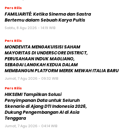
Pers Rilis
FAMILIARITÉ: Ketika Sinema dan Sastra
Bertemu dalam Sebuah Karya Puitis
Sabtu, 8 Agu 2026 - 14:19 WIB
Pers Rilis
MONDEVITA MENGAKUISISI SAHAM
MAYORITAS DI UNDERSCORE DISTRICT,
PERUSAHAAN INDUK MAGLIANO,
SEBAGAI LANGKAH KEDUA DALAM
MEMBANGUN PLATFORM MEREK MEWAH ITALIA BARU
Jumat, 7 Agu 2026 - 09:32 WIB
Pers Rilis
HIKSEMI Tampilkan Solusi
Penyimpanan Data untuk Seluruh
Skenario di Ajang DTI Indonesia 2026,
Dukung Pengembangan AI di Asia
Tenggara
Jumat, 7 Agu 2026 - 04:14 WIB