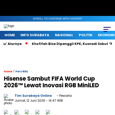
SCROLL TO CONTINUE WITH CONTENT
HOME
INFO SURABAYA
NASIONAL
POLITIK
EKONOMI
’ Alurnya
Khofifah Bisa Dipanggil KPK, Kusnadi Sebut “Pasti
/
Home
Pers Rilis
Hisense Sambut FIFA World Cup
2026™ Lewat Inovasi RGB MiniLED
Tim Surabaya Online
- Pewarta
Jumat, 12 Juni 2026
- 14:47 WIB