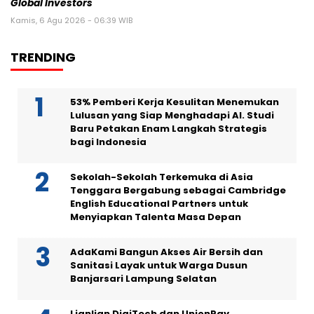
Global Investors
Kamis, 6 Agu 2026 - 06:39 WIB
TRENDING
53% Pemberi Kerja Kesulitan Menemukan
Lulusan yang Siap Menghadapi AI. Studi
Baru Petakan Enam Langkah Strategis
bagi Indonesia
Sekolah-Sekolah Terkemuka di Asia
Tenggara Bergabung sebagai Cambridge
English Educational Partners untuk
Menyiapkan Talenta Masa Depan
AdaKami Bangun Akses Air Bersih dan
Sanitasi Layak untuk Warga Dusun
Banjarsari Lampung Selatan
Lianlian DigiTech dan UnionPay