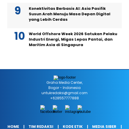
Konektivitas Berbasis AI: Asia Pasifik
Susun Arah Menuju Masa Depan Digital
yang Lebih Cerdas
World Offshore Week 2026 Satukan Pelaku
Industri Energi, Migas Lepas Pantai, dan
Maritim Asia di Singapura
Graha Media Center,
Bogor - Indonesia
untukredaksi@gmail.com
+628557777888
HOME
TIM REDAKSI
KODE ETIK
MEDIA SIBER