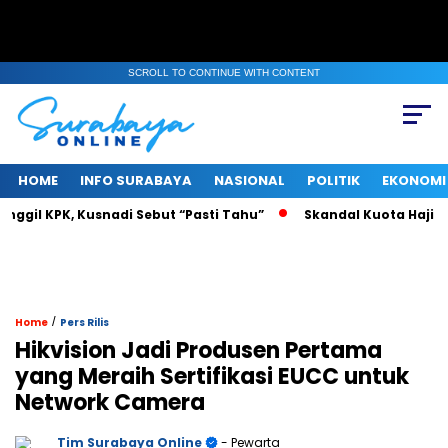
SCROLL TO CONTINUE WITH CONTENT
HOME
INFO SURABAYA
NASIONAL
POLITIK
EKONOMI
gil KPK, Kusnadi Sebut “Pasti Tahu”
Skandal Kuota Haji Khu
/
Home
Pers Rilis
Hikvision Jadi Produsen Pertama
yang Meraih Sertifikasi EUCC untuk
Network Camera
Tim Surabaya Online
- Pewarta