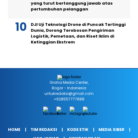
yang turut bertanggung jawab atas
pertumbuhan pelanggan
DJI Uji Teknologi Drone di Puncak Tertinggi
Dunia, Dorong Terobosan Pengiriman
Logistik, Pemetaan, dan Riset Iklim di
Ketinggian Ekstrem
Graha Media Center,
Bogor - Indonesia
untukredaksi@gmail.com
+628557777888
HOME
TIM REDAKSI
KODE ETIK
MEDIA SIBER