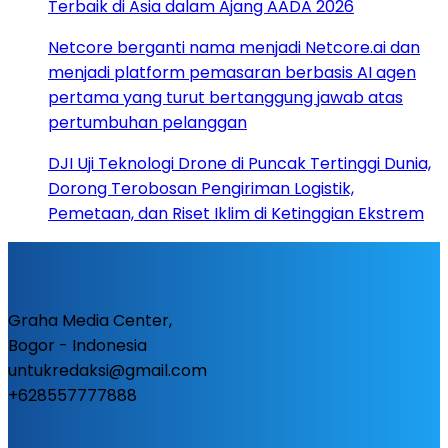
Terbaik di Asia dalam Ajang AADA 2026
Netcore berganti nama menjadi Netcore.ai dan
menjadi platform pemasaran berbasis AI agen
pertama yang turut bertanggung jawab atas
pertumbuhan pelanggan
DJI Uji Teknologi Drone di Puncak Tertinggi Dunia,
Dorong Terobosan Pengiriman Logistik,
Pemetaan, dan Riset Iklim di Ketinggian Ekstrem
Graha Media Center,
Bogor - Indonesia
untukredaksi@gmail.com
+628557777888