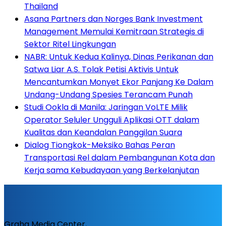
Thailand
Asana Partners dan Norges Bank Investment
Management Memulai Kemitraan Strategis di
Sektor Ritel Lingkungan
NABR: Untuk Kedua Kalinya, Dinas Perikanan dan
Satwa Liar A.S. Tolak Petisi Aktivis Untuk
Mencantumkan Monyet Ekor Panjang Ke Dalam
Undang-Undang Spesies Terancam Punah
Studi Ookla di Manila: Jaringan VoLTE Milik
Operator Seluler Ungguli Aplikasi OTT dalam
Kualitas dan Keandalan Panggilan Suara
Dialog Tiongkok-Meksiko Bahas Peran
Transportasi Rel dalam Pembangunan Kota dan
Kerja sama Kebudayaan yang Berkelanjutan
Graha Media Center,