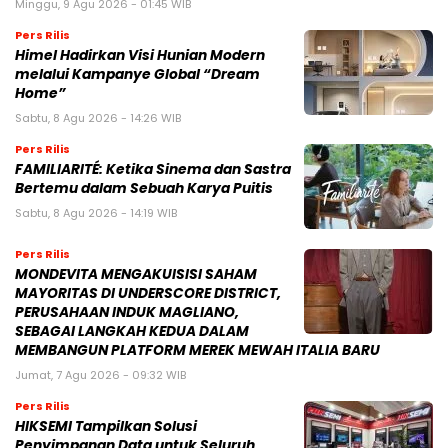
Minggu, 9 Agu 2026 - 01:45 WIB
Pers Rilis
Himel Hadirkan Visi Hunian Modern
melalui Kampanye Global “Dream
Home”
Sabtu, 8 Agu 2026 - 14:26 WIB
Pers Rilis
FAMILIARITÉ: Ketika Sinema dan Sastra
Bertemu dalam Sebuah Karya Puitis
Sabtu, 8 Agu 2026 - 14:19 WIB
Pers Rilis
MONDEVITA MENGAKUISISI SAHAM
MAYORITAS DI UNDERSCORE DISTRICT,
PERUSAHAAN INDUK MAGLIANO,
SEBAGAI LANGKAH KEDUA DALAM
MEMBANGUN PLATFORM MEREK MEWAH ITALIA BARU
Jumat, 7 Agu 2026 - 09:32 WIB
Pers Rilis
HIKSEMI Tampilkan Solusi
Penyimpanan Data untuk Seluruh