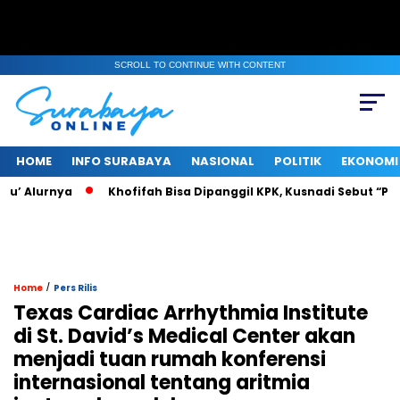
SCROLL TO CONTINUE WITH CONTENT
HOME
INFO SURABAYA
NASIONAL
POLITIK
EKONOMI
 Alurnya
Khofifah Bisa Dipanggil KPK, Kusnadi Sebut “Pasti 
/
Home
Pers Rilis
Texas Cardiac Arrhythmia Institute
di St. David’s Medical Center akan
menjadi tuan rumah konferensi
internasional tentang aritmia