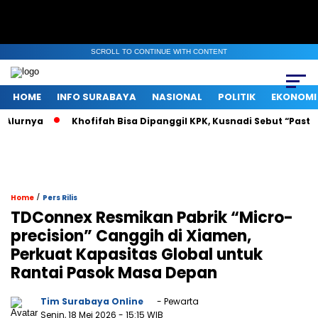
SCROLL TO CONTINUE WITH CONTENT
HOME
INFO SURABAYA
NASIONAL
POLITIK
EKONOMI
urnya
Khofifah Bisa Dipanggil KPK, Kusnadi Sebut “Pasti Tah
/
Home
Pers Rilis
TDConnex Resmikan Pabrik “Micro-
precision” Canggih di Xiamen,
Perkuat Kapasitas Global untuk
Rantai Pasok Masa Depan
Tim Surabaya Online
- Pewarta
Senin, 18 Mei 2026
- 15:15 WIB