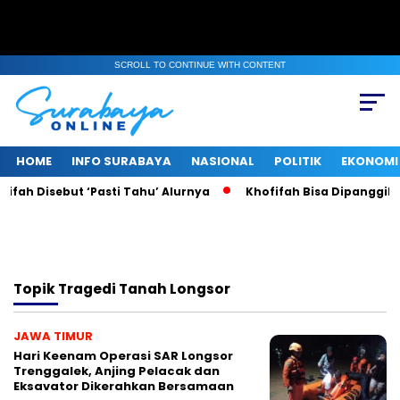
SCROLL TO CONTINUE WITH CONTENT
HOME
INFO SURABAYA
NASIONAL
POLITIK
EKONOMI
fah Disebut ‘Pasti Tahu’ Alurnya
Khofifah Bisa Dipanggil KP
Topik
Tragedi Tanah Longsor
JAWA TIMUR
Hari Keenam Operasi SAR Longsor
Trenggalek, Anjing Pelacak dan
Eksavator Dikerahkan Bersamaan