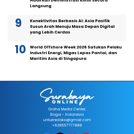
Hadirkan Demonstrasi Klinis secara
Langsung
Konektivitas Berbasis AI: Asia Pasifik
Susun Arah Menuju Masa Depan Digital
yang Lebih Cerdas
World Offshore Week 2026 Satukan Pelaku
Industri Energi, Migas Lepas Pantai, dan
Maritim Asia di Singapura
Graha Media Center,
Bogor - Indonesia
untukredaksi@gmail.com
+628557777888