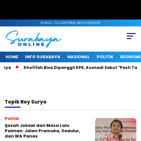
SCROLL TO CONTINUE WITH CONTENT
HOME
INFO SURABAYA
NASIONAL
POLITIK
EKONOMI
rnya
Khofifah Bisa Dipanggil KPK, Kusnadi Sebut “Pasti Tahu
Topik
Roy Suryo
Politik
Ijazah Jokowi dan Masa Lalu
Paiman: Jalan Pramuka, Sedulur,
dan WA Panas