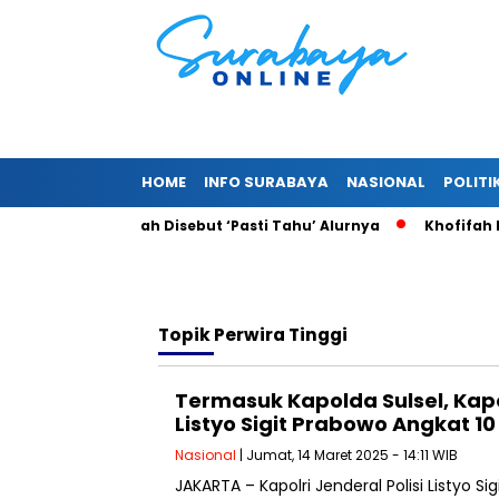
HOME
INFO SURABAYA
NASIONAL
POLITI
Fiktif, Khofifah Disebut ‘Pasti Tahu’ Alurnya
Khofifah Bisa
Topik
Perwira Tinggi
Termasuk Kapolda Sulsel, Kapol
Listyo Sigit Prabowo Angkat 1
Nasional
| Jumat, 14 Maret 2025 - 14:11 WIB
JAKARTA – Kapolri Jenderal Polisi Listyo S