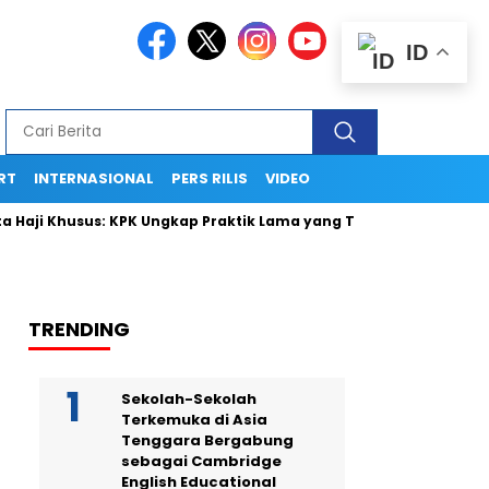
ID
RT
INTERNASIONAL
PERS RILIS
VIDEO
aji Khusus: KPK Ungkap Praktik Lama yang Terpendam
Komun
TRENDING
Sekolah-Sekolah
Terkemuka di Asia
Tenggara Bergabung
sebagai Cambridge
English Educational