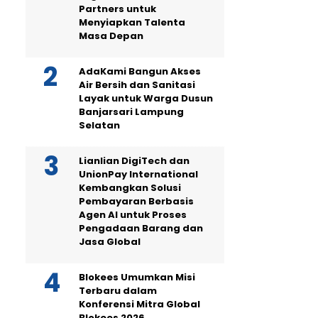
Partners untuk
Menyiapkan Talenta
Masa Depan
AdaKami Bangun Akses
Air Bersih dan Sanitasi
Layak untuk Warga Dusun
Banjarsari Lampung
Selatan
Lianlian DigiTech dan
UnionPay International
Kembangkan Solusi
Pembayaran Berbasis
Agen AI untuk Proses
Pengadaan Barang dan
Jasa Global
Blokees Umumkan Misi
Terbaru dalam
Konferensi Mitra Global
Blokees 2026