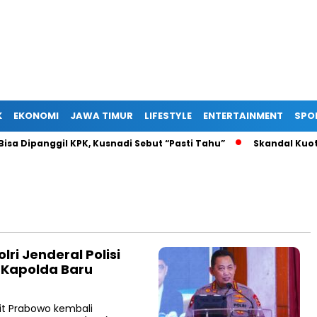
K
EKONOMI
JAWA TIMUR
LIFESTYLE
ENTERTAINMENT
SPO
 Dipanggil KPK, Kusnadi Sebut “Pasti Tahu”
Skandal Kuota H
ri Jenderal Polisi
0 Kapolda Baru
igit Prabowo kembali