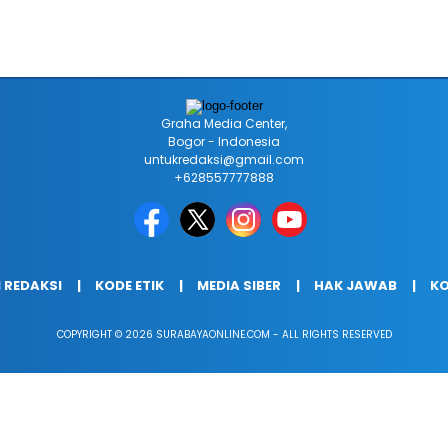
Graha Media Center,
Bogor - Indonesia
untukredaksi@gmail.com
+628557777888
 REDAKSI
KODE ETIK
MEDIA SIBER
HAK JAWAB
KO
COPYRIGHT © 2026 SURABAYAONLINE.COM - ALL RIGHTS RESERVED