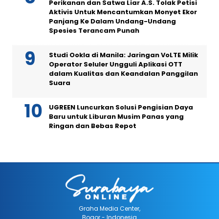
Perikanan dan Satwa Liar A.S. Tolak Petisi
Aktivis Untuk Mencantumkan Monyet Ekor
Panjang Ke Dalam Undang-Undang
Spesies Terancam Punah
Studi Ookla di Manila: Jaringan VoLTE Milik
Operator Seluler Ungguli Aplikasi OTT
dalam Kualitas dan Keandalan Panggilan
Suara
UGREEN Luncurkan Solusi Pengisian Daya
Baru untuk Liburan Musim Panas yang
Ringan dan Bebas Repot
Graha Media Center,
Bogor - Indonesia