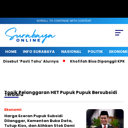
SCROLL TO CONTINUE WITH CONTENT
HOME
INFO SURABAYA
NASIONAL
POLITIK
EKONOMI
Disebut ‘Pasti Tahu’ Alurnya
Khofifah Bisa Dipanggil KPK, K
Topik
Pelanggaran HET Pupuk Pupuk Bersubsidi
Terbaru
Ekonomi
Harga Eceran Pupuk Subsidi
Dilanggar, Kementan Buka Data,
Tutup Kios, dan Alihkan Stok Demi