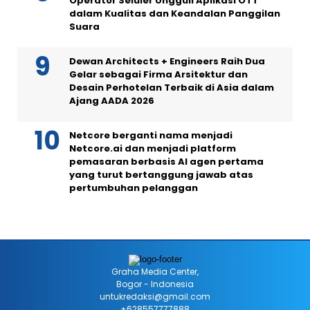
Operator Seluler Ungguli Aplikasi OTT
dalam Kualitas dan Keandalan Panggilan
Suara
Dewan Architects + Engineers Raih Dua
Gelar sebagai Firma Arsitektur dan
Desain Perhotelan Terbaik di Asia dalam
Ajang AADA 2026
Netcore berganti nama menjadi
Netcore.ai dan menjadi platform
pemasaran berbasis AI agen pertama
yang turut bertanggung jawab atas
pertumbuhan pelanggan
Graha Media Center,
Bogor - Indonesia
untukredaksi@gmail.com
+628557777888