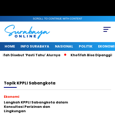
SCROLL TO CONTINUE WITH CONTENT
HOME
INFO SURABAYA
NASIONAL
POLITIK
EKONOMI
ifah Disebut ‘Pasti Tahu’ Alurnya
Khofifah Bisa Dipanggil KP
Topik
KPPLI Sabangkota
Ekonomi
Langkah KPPLI Sabangkota dalam
Konsultasi Perizinan dan
Lingkungan