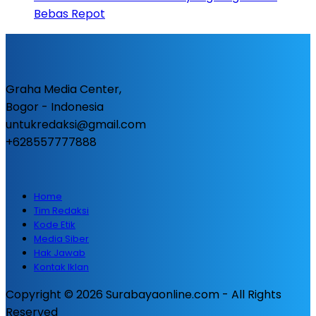
Bebas Repot
Graha Media Center,
Bogor - Indonesia
untukredaksi@gmail.com
+628557777888
Home
Tim Redaksi
Kode Etik
Media Siber
Hak Jawab
Kontak Iklan
Copyright © 2026 Surabayaonline.com - All Rights
Reserved