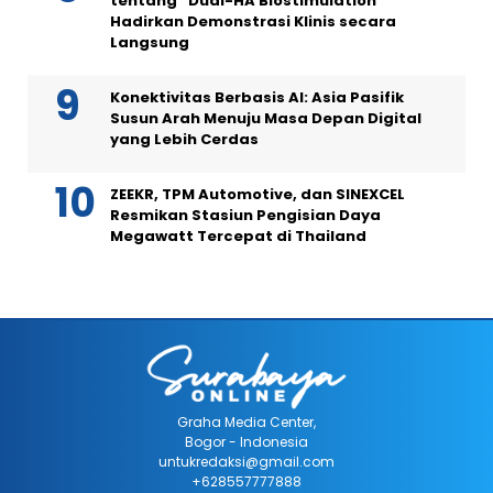
tentang “Dual-HA Biostimulation”
Hadirkan Demonstrasi Klinis secara
Langsung
Konektivitas Berbasis AI: Asia Pasifik
Susun Arah Menuju Masa Depan Digital
yang Lebih Cerdas
ZEEKR, TPM Automotive, dan SINEXCEL
Resmikan Stasiun Pengisian Daya
Megawatt Tercepat di Thailand
Graha Media Center,
Bogor - Indonesia
untukredaksi@gmail.com
+628557777888