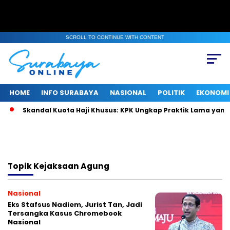
SCROLL TO CONTINUE WITH CONTENT
HOME
INFO SURABAYA
NASIONAL
POLITIK
EKONOMI
Skandal Kuota Haji Khusus: KPK Ungkap Praktik Lama yang
Topik
Kejaksaan Agung
Nasional
Eks Stafsus Nadiem, Jurist Tan, Jadi
Tersangka Kasus Chromebook
Nasional