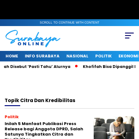
SCROLL TO CONTINUE WITH CONTENT
HOME
INFO SURABAYA
NASIONAL
POLITIK
EKONOMI
ah Disebut ‘Pasti Tahu’ Alurnya
Khofifah Bisa Dipanggil KPK
Topik
Citra Dan Kredibilitas
Politik
Inilah 5 Manfaat Publikasi Press
Release bagi Anggota DPRD, Salah
Satunya Tingkatkan Citra dan