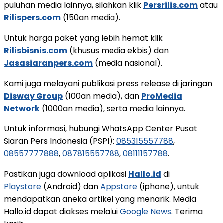
puluhan media lainnya, silahkan klik
Persrilis.com
atau
Rilispers.com
(150an media).
Untuk harga paket yang lebih hemat klik
Rilisbisnis.com
(khusus media ekbis) dan
Jasasiaranpers.com
(media nasional).
Kami juga melayani publikasi press release di jaringan
Disway Group
(100an media), dan
ProMedia
Network
(1000an media), serta media lainnya.
Untuk informasi, hubungi WhatsApp Center Pusat
Siaran Pers Indonesia (PSPI):
085315557788
,
08557777888
,
087815557788
,
08111157788
.
Pastikan juga download aplikasi
Hallo.id
di
Playstore
(Android) dan
Appstore
(iphone), untuk
mendapatkan aneka artikel yang menarik. Media
Hallo.id dapat diakses melalui
Google News
. Terima