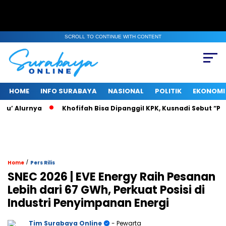
SCROLL TO CONTINUE WITH CONTENT
HOME
INFO SURABAYA
NASIONAL
POLITIK
EKONOMI
 Alurnya
Khofifah Bisa Dipanggil KPK, Kusnadi Sebut “Pasti T
/
Home
Pers Rilis
SNEC 2026 | EVE Energy Raih Pesanan
Lebih dari 67 GWh, Perkuat Posisi di
Industri Penyimpanan Energi
Tim Surabaya Online
- Pewarta