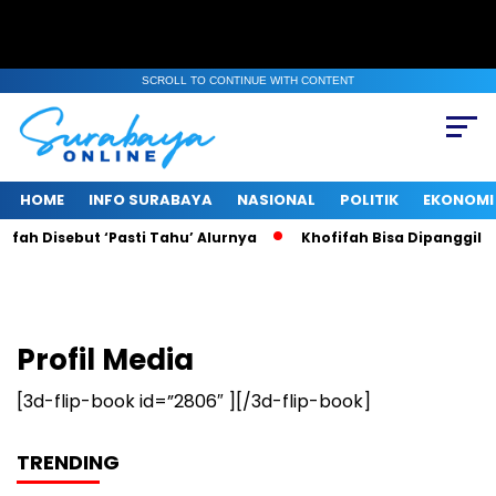
SCROLL TO CONTINUE WITH CONTENT
HOME
INFO SURABAYA
NASIONAL
POLITIK
EKONOMI
fah Disebut ‘Pasti Tahu’ Alurnya
Khofifah Bisa Dipanggil KP
Profil Media
[3d-flip-book id=”2806″ ][/3d-flip-book]
TRENDING