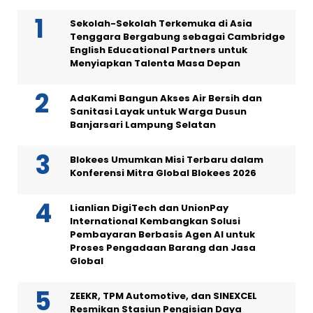
Sekolah-Sekolah Terkemuka di Asia
Tenggara Bergabung sebagai Cambridge
English Educational Partners untuk
Menyiapkan Talenta Masa Depan
AdaKami Bangun Akses Air Bersih dan
Sanitasi Layak untuk Warga Dusun
Banjarsari Lampung Selatan
Blokees Umumkan Misi Terbaru dalam
Konferensi Mitra Global Blokees 2026
Lianlian DigiTech dan UnionPay
International Kembangkan Solusi
Pembayaran Berbasis Agen AI untuk
Proses Pengadaan Barang dan Jasa
Global
ZEEKR, TPM Automotive, dan SINEXCEL
Resmikan Stasiun Pengisian Daya