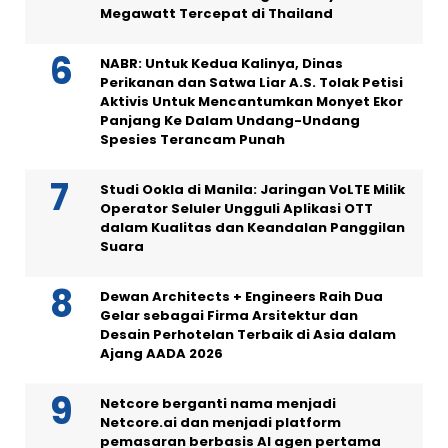
Megawatt Tercepat di Thailand
NABR: Untuk Kedua Kalinya, Dinas
Perikanan dan Satwa Liar A.S. Tolak Petisi
Aktivis Untuk Mencantumkan Monyet Ekor
Panjang Ke Dalam Undang-Undang
Spesies Terancam Punah
Studi Ookla di Manila: Jaringan VoLTE Milik
Operator Seluler Ungguli Aplikasi OTT
dalam Kualitas dan Keandalan Panggilan
Suara
Dewan Architects + Engineers Raih Dua
Gelar sebagai Firma Arsitektur dan
Desain Perhotelan Terbaik di Asia dalam
Ajang AADA 2026
Netcore berganti nama menjadi
Netcore.ai dan menjadi platform
pemasaran berbasis AI agen pertama