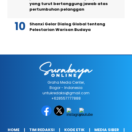
yang turut bertanggung jawab atas
pertumbuhan pelanggan
Shanxi Gelar Dialog Global tentang
Pelestarian Warisan Budaya
Graha Media Center,
Bogor - Indonesia
untukredaksi@gmail.com
+628557777888
HOME
TIM REDAKSI
KODE ETIK
MEDIA SIBER