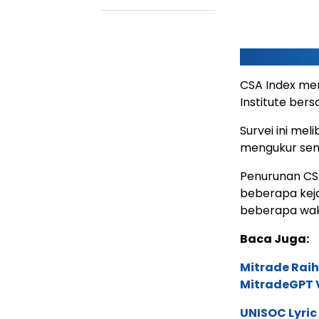
CSA Index mer
Institute bers
Survei ini mel
mengukur sen
Penurunan CSA
beberapa kej
beberapa wakt
Baca Juga:
Mitrade Raih
MitradeGPT V
UNISOC Lyri