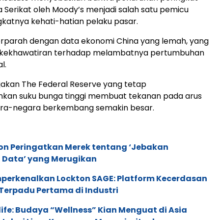
 Serikat oleh Moody’s menjadi salah satu pemicu
atnya kehati-hatian pelaku pasar.
iperparah dengan data ekonomi China yang lemah, yang
kekhawatiran terhadap melambatnya pertumbuhan
l.
bijakan The Federal Reserve yang tetap
an suku bunga tinggi membuat tekanan pada arus
ara-negara berkembang semakin besar.
ion Peringatkan Merek tentang ‘Jebakan
 Data’ yang Merugikan
perkenalkan Lockton SAGE: Platform Kecerdasan
Terpadu Pertama di Industri
life: Budaya “Wellness” Kian Menguat di Asia