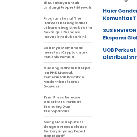
di Surabaya untuk
Lindungi Properti Mewah
Haier Ganden
Komunitas T
Program Sosial The
Harvest Berbagi Paket
Lebaran bagi Anak Yatim
SUS ENVIRONM
Sekaligus Ekspansi
Inovasi Produk Terkini
Ekspansi Glo
Saatnya Memahami
UOB Perkuat
Investasi Crypto untuk
Distribusi St
Pebisnis Pemula
Gudang Garam Diterpa
Isu PHK Massal,
Pemerintah Pastikan
Modernisasi Terus
Diawasi
Tren Press Release
Galeri Foto Perkuat
Branding Dan
Transparansi
Mengelola Reputasi
dengan Press Release
Berbayar yang Tepat
dan Efektif