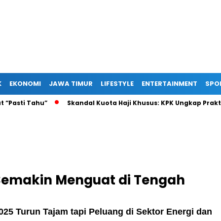
K
EKONOMI
JAWA TIMUR
LIFESTYLE
ENTERTAINMENT
SPO
ti Tahu”
Skandal Kuota Haji Khusus: KPK Ungkap Praktik L
 Semakin Menguat di Tengah
025 Turun Tajam tapi Peluang di Sektor Energi dan