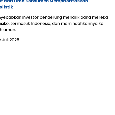
pat dari Lima Konsumen Memprioritaskan
listik
menyebabkan investor cenderung menarik dana mereka
risiko, termasuk Indonesia, dan memindahkannya ke
ih aman.