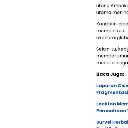
utang Amerika
utama meningk
Kondisi ini d
memperkuat 
ekonomi globa
Selain itu, ke
mempertahank
modal di neg
Baca Juga:
Laporan Cis
Fragmentasi
Lockton Mem
Perusahaan 
Survei Herba