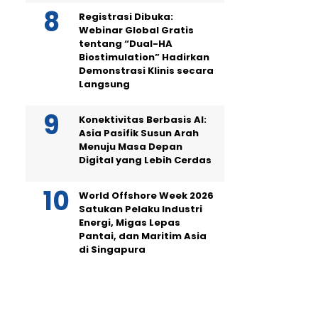
Registrasi Dibuka:
Webinar Global Gratis
tentang “Dual-HA
Biostimulation” Hadirkan
Demonstrasi Klinis secara
Langsung
Konektivitas Berbasis AI:
Asia Pasifik Susun Arah
Menuju Masa Depan
Digital yang Lebih Cerdas
World Offshore Week 2026
Satukan Pelaku Industri
Energi, Migas Lepas
Pantai, dan Maritim Asia
di Singapura