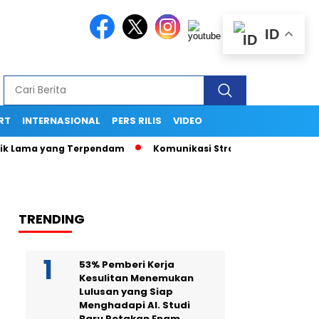
ID
RT
INTERNASIONAL
PERS RILIS
VIDEO
ama yang Terpendam
Komunikasi Strategis Publikasi Press 
TRENDING
53% Pemberi Kerja
Kesulitan Menemukan
Lulusan yang Siap
Menghadapi AI. Studi
Baru Petakan Enam