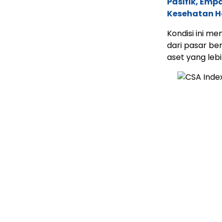
Pasifik, Em
Kesehatan Ho
Kondisi ini 
dari pasar be
aset yang leb