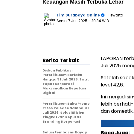
Keuangan Masih Terbuka Lebar
Tim Surabaya Online
- Pewarta
Senin, 7 Juli 2025
- 20:34 WIB
LAPORAN terba
Berita Terkait
Juli 2025 men
Diskon Publikasi
Persrilis.com Berlaku
Setelah sebelu
Hingga 31 Juli 2026, Saat
Tepat Korporasi
level 42,6.
Maksimalkan Reputasi
Digital
Ini menjadi s
lebih berhat
Persrilis.com Buka Promo
Press Release Sampai 31
dan domestik
Juli 2026, Solusi Efisien
Tingkatkan Reputasi
Branding Korporasi
Baca Juga:
Solusi Pembasmi Rayap