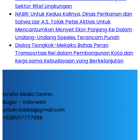
Sektor Ritel Lingkungan
NABR: Untuk Kedua Kalinya, Dinas Perikanan dan
Satwa Liar A.S. Tolak Petisi Aktivis Untuk
Mencantumkan Monyet Ekor Panjang Ke Dalam
Undang-Undang Spesies Terancam Punah
Dialog Tiongkok-Meksiko Bahas Peran
Transportasi Rel dalam Pembangunan Kota dan
Kerja sama Kebudayaan yang Berkelanjutan
Graha Media Center,
Bogor - Indonesia
untukredaksi@gmail.com
+628557777888