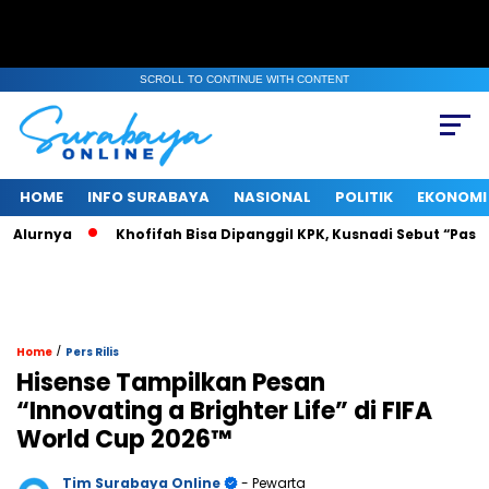
SCROLL TO CONTINUE WITH CONTENT
HOME
INFO SURABAYA
NASIONAL
POLITIK
EKONOMI
urnya
Khofifah Bisa Dipanggil KPK, Kusnadi Sebut “Pasti Tah
/
Home
Pers Rilis
Hisense Tampilkan Pesan
“Innovating a Brighter Life” di FIFA
World Cup 2026™
Tim Surabaya Online
- Pewarta