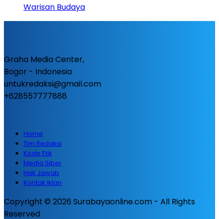
Warisan Budaya
Graha Media Center,
Bogor - Indonesia
untukredaksi@gmail.com
+628557777888
Home
Tim Redaksi
Kode Etik
Media Siber
Hak Jawab
Kontak Iklan
Copyright © 2026 Surabayaonline.com - All Rights
Reserved