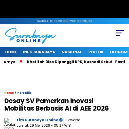
SCROLL TO CONTINUE WITH CONTENT
HOME
INFO SURABAYA
NASIONAL
POLITIK
EKONOMI
ya
Khofifah Bisa Dipanggil KPK, Kusnadi Sebut “Pasti Tahu”
/
Home
Pers Rilis
Desay SV Pamerkan Inovasi
Mobilitas Berbasis AI di AEE 2026
Tim Surabaya Online
- Pewarta
Jumat, 29 Mei 2026
- 05:27 WIB