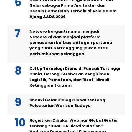
Gelar sebagai Firma Arsitektur dan
Desain Perhotelan Terbaik di Asia dalam
Ajang AADA 2026
Netcore berganti nama menjadi
Netcore.ai dan menjadi platform
pemasaran berbasis AI agen pertama
yang turut bertanggung jawab atas
pertumbuhan pelanggan
DJI Uji Teknologi Drone di Puncak Tertinggi
Dunia, Dorong Terobosan Pengiriman
Logistik, Pemetaan, dan Riset Iklim di
Ketinggian Ekstrem
Shanxi Gelar Dialog Global tentang
Pelestarian Warisan Budaya
Registrasi Dibuka: Webinar Global Gratis
tentang “Dual-HA Biostimulation”
Hadirkan Demonstrasi Klinis secara