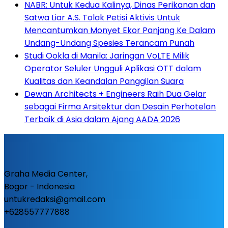
NABR: Untuk Kedua Kalinya, Dinas Perikanan dan
Satwa Liar A.S. Tolak Petisi Aktivis Untuk
Mencantumkan Monyet Ekor Panjang Ke Dalam
Undang-Undang Spesies Terancam Punah
Studi Ookla di Manila: Jaringan VoLTE Milik
Operator Seluler Ungguli Aplikasi OTT dalam
Kualitas dan Keandalan Panggilan Suara
Dewan Architects + Engineers Raih Dua Gelar
sebagai Firma Arsitektur dan Desain Perhotelan
Terbaik di Asia dalam Ajang AADA 2026
Graha Media Center,
Bogor - Indonesia
untukredaksi@gmail.com
+628557777888