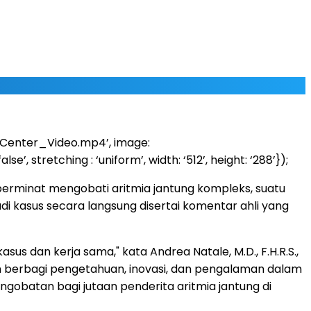
_Center_Video.mp4’, image:
retching : ‘uniform’, width: ‘512’, height: ‘288’});
g berminat mengobati aritmia jantung kompleks, suatu
di kasus secara langsung disertai komentar ahli yang
s dan kerja sama," kata Andrea Natale, M.D., F.H.R.S.,
Dengan berbagi pengetahuan, inovasi, dan pengalaman dalam
batan bagi jutaan penderita aritmia jantung di