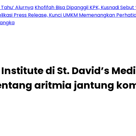
 Tahu’ Alurnya
Khofifah Bisa Dipanggil KPK, Kusnadi Sebut 
blikasi Press Release, Kunci UMKM Memenangkan Perhati
sangka
nstitute di St. David’s Me
tentang aritmia jantung ko