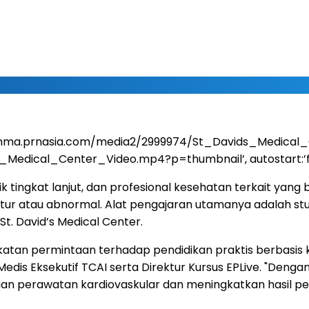
s://mma.prnasia.com/media2/2999974/St_Davids_Medical
cal_Center_Video.mp4?p=thumbnail’, autostart:’false’, st
ik tingkat lanjut, dan profesional kesehatan terkait yan
atur atau abnormal. Alat pengajaran utamanya adalah stu
St. David’s Medical Center.
tan permintaan terhadap pendidikan praktis berbasis kasu
ektur Medis Eksekutif TCAI serta Direktur Kursus EPLive. "
perawatan kardiovaskular dan meningkatkan hasil pengo