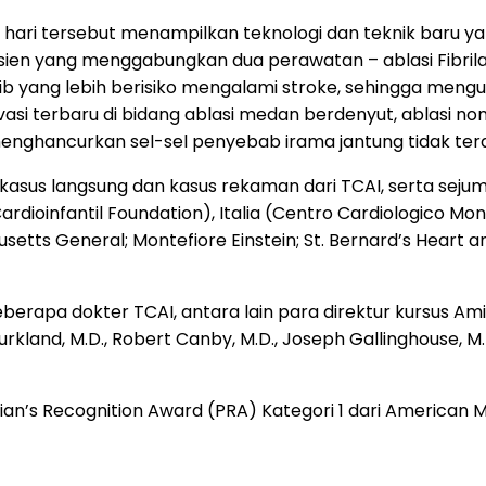
ari tersebut menampilkan teknologi dan teknik baru yang
sien yang menggabungkan dua perawatan – ablasi Fibrilasi
 Fib yang lebih berisiko mengalami stroke, sehingga me
asi terbaru di bidang ablasi medan berdenyut, ablasi non
 menghancurkan sel-sel penyebab irama jantung tidak te
kasus langsung dan kasus rekaman dari TCAI, serta seju
rdioinfantil Foundation), Italia (Centro Cardiologico Mon
setts General; Montefiore Einstein; St. Bernard’s Heart a
berapa dokter TCAI, antara lain para direktur kursus Amin
rkland, M.D., Robert Canby, M.D., Joseph Gallinghouse, M.D
’s Recognition Award (PRA) Kategori 1 dari American Me