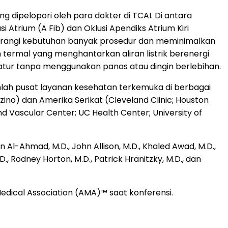
 dipelopori oleh para dokter di TCAI. Di antara
 Atrium (A Fib) dan Oklusi Apendiks Atrium Kiri
ngurangi kebutuhan banyak prosedur dan meminimalkan
 termal yang menghantarkan aliran listrik berenergi
ratur tanpa menggunakan panas atau dingin berlebihan.
mlah pusat layanan kesehatan terkemuka di berbagai
zino) dan Amerika Serikat (Cleveland Clinic; Houston
nd Vascular Center; UC Health Center; University of
 Al-Ahmad, M.D., John Allison, M.D., Khaled Awad, M.D.,
., Rodney Horton, M.D., Patrick Hranitzky, M.D., dan
dical Association (AMA)™ saat konferensi.