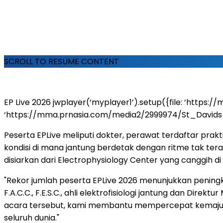
SCROLL TO RESUME CONTENT
EP Live 2026
jwplayer(‘myplayer1’).setup({file: ‘http
‘https://mma.prnasia.com/media2/2999974/St_Davids_Medi
Peserta EPLive meliputi dokter, perawat terdaftar prakt
kondisi di mana jantung berdetak dengan ritme tak ter
disiarkan dari Electrophysiology Center yang canggih di 
"Rekor jumlah peserta EPLive 2026 menunjukkan peningka
F.A.C.C., F.E.S.C., ahli elektrofisiologi jantung dan Dir
acara tersebut, kami membantu mempercepat kemajuan 
seluruh dunia."