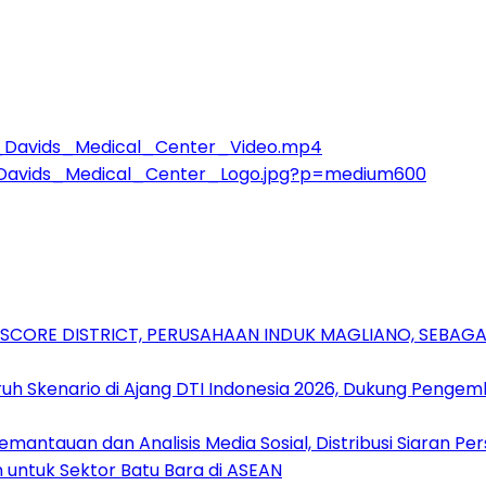
t_Davids_Medical_Center_Video.mp4
_Davids_Medical_Center_Logo.jpg?p=medium600
RSCORE DISTRICT, PERUSAHAAN INDUK MAGLIANO, SEBA
uh Skenario di Ajang DTI Indonesia 2026, Dukung Pengem
antauan dan Analisis Media Sosial, Distribusi Siaran Per
 untuk Sektor Batu Bara di ASEAN