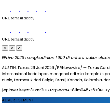
URL berhasil dicopy
URL berhasil dicopy
A
A
A
EPLive 2026 menghadirkan 1.600 di antara
pakar elektr
AUSTIN, Texas
,
26 Juni 2026
/PRNewswire/ — Texas Cardia
internasional kedelapan mengenai aritmia kompleks pad
dunia, termasuk dari Belgia, Brasil, Kanada, Kolombia, da
jwplayer.key=”3Fznr2BGJZtpwZmA+81lm048ks6+0NjLX
ADVERTISEMENT