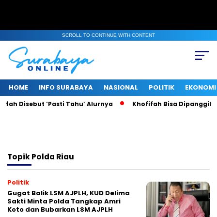
SCROLL TO CONTINUE WITH CONTENT
HOME
INFO SURABAYA
NASIONAL
POLITIK
EKONOMI
fah Disebut ‘Pasti Tahu’ Alurnya
Khofifah Bisa Dipanggil KP
Topik
Polda Riau
Politik
Gugat Balik LSM AJPLH, KUD Delima
Sakti Minta Polda Tangkap Amri
Koto dan Bubarkan LSM AJPLH