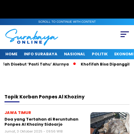
SCROLL TO CONTINUE WITH CONTENT
HOME
INFO SURABAYA
NASIONAL
POLITIK
EKONOMI
fah Disebut ‘Pasti Tahu’ Alurnya
Khofifah Bisa Dipanggil KP
Topik
Korban Ponpes Al Khoziny
JAWA TIMUR
Doa yang Tertahan di Reruntuhan
Ponpes Al Khoziny Sidoarjo
Jumat, 3 Oktober 2025 - 09:56 WIB