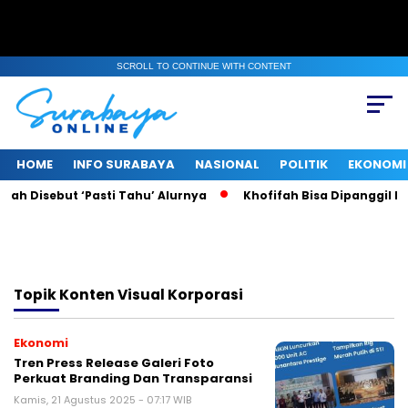
SCROLL TO CONTINUE WITH CONTENT
HOME
INFO SURABAYA
NASIONAL
POLITIK
EKONOMI
fah Disebut ‘Pasti Tahu’ Alurnya
Khofifah Bisa Dipanggil KPK
Topik
Konten Visual Korporasi
Ekonomi
Tren Press Release Galeri Foto
Perkuat Branding Dan Transparansi
Kamis, 21 Agustus 2025 - 07:17 WIB