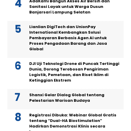
AdaKami Bangun Akses Air Bersih dan
Sanitasi Layak untuk Warga Dusun
Banjarsari Lampung Selatan
Lianlian DigiTech dan UnionPay
International Kembangkan Solusi
Pembayaran Berbasis Agen AI untuk
Proses Pengadaan Barang dan Jasa
Global
DJI Uji Teknologi Drone di Puncak Tertinggi
Dunia, Dorong Terobosan Pengiriman
Logistik, Pemetaan, dan Riset Iklim di
Ketinggian Ekstrem
Shanxi Gelar Dialog Global tentang
Pelestarian Warisan Budaya
Registrasi Dibuka: Webinar Global Gratis
tentang “Dual-HA Biostimulation”
Hadirkan Demonstrasi Klinis secara