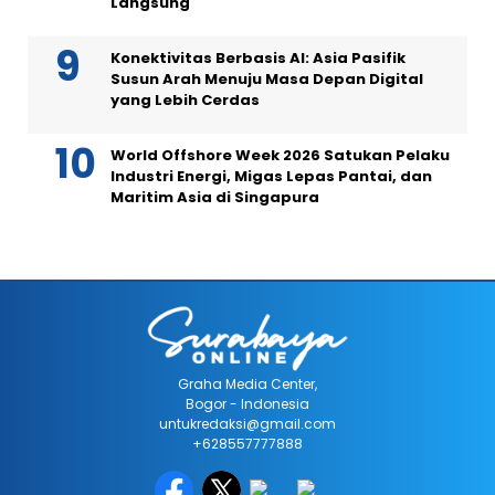
Langsung
Konektivitas Berbasis AI: Asia Pasifik
Susun Arah Menuju Masa Depan Digital
yang Lebih Cerdas
World Offshore Week 2026 Satukan Pelaku
Industri Energi, Migas Lepas Pantai, dan
Maritim Asia di Singapura
Graha Media Center,
Bogor - Indonesia
untukredaksi@gmail.com
+628557777888