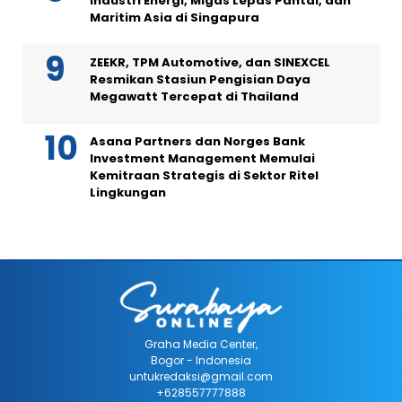
Industri Energi, Migas Lepas Pantai, dan
Maritim Asia di Singapura
ZEEKR, TPM Automotive, dan SINEXCEL
Resmikan Stasiun Pengisian Daya
Megawatt Tercepat di Thailand
Asana Partners dan Norges Bank
Investment Management Memulai
Kemitraan Strategis di Sektor Ritel
Lingkungan
Graha Media Center,
Bogor - Indonesia
untukredaksi@gmail.com
+628557777888