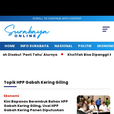
SCROLL TO CONTINUE WITH CONTENT
HOME
INFO SURABAYA
NASIONAL
POLITIK
EKONOMI
ah Disebut ‘Pasti Tahu’ Alurnya
Khofifah Bisa Dipanggil KPK
Topik
HPP Gabah Kering Giling
Ekonomi
Kini Bapanas Berembuk Bahas HPP
Gabah Kering Giling, Usai HPP
Gabah Kering Panen Diputuskan