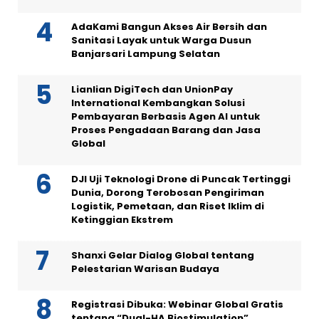
AdaKami Bangun Akses Air Bersih dan
Sanitasi Layak untuk Warga Dusun
Banjarsari Lampung Selatan
Lianlian DigiTech dan UnionPay
International Kembangkan Solusi
Pembayaran Berbasis Agen AI untuk
Proses Pengadaan Barang dan Jasa
Global
DJI Uji Teknologi Drone di Puncak Tertinggi
Dunia, Dorong Terobosan Pengiriman
Logistik, Pemetaan, dan Riset Iklim di
Ketinggian Ekstrem
Shanxi Gelar Dialog Global tentang
Pelestarian Warisan Budaya
Registrasi Dibuka: Webinar Global Gratis
tentang “Dual-HA Biostimulation”