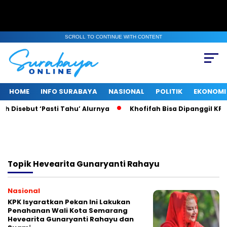
SCROLL TO CONTINUE WITH CONTENT
HOME
INFO SURABAYA
NASIONAL
POLITIK
EKONOMI
h Disebut ‘Pasti Tahu’ Alurnya
Khofifah Bisa Dipanggil KPK,
Topik
Hevearita Gunaryanti Rahayu
Nasional
KPK Isyaratkan Pekan Ini Lakukan
Penahanan Wali Kota Semarang
Hevearita Gunaryanti Rahayu dan