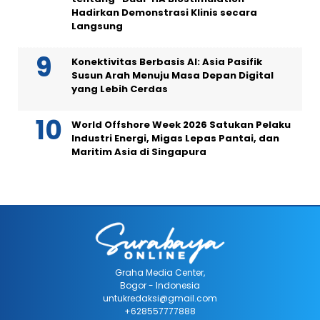
Hadirkan Demonstrasi Klinis secara
Langsung
Konektivitas Berbasis AI: Asia Pasifik
Susun Arah Menuju Masa Depan Digital
yang Lebih Cerdas
World Offshore Week 2026 Satukan Pelaku
Industri Energi, Migas Lepas Pantai, dan
Maritim Asia di Singapura
Graha Media Center,
Bogor - Indonesia
untukredaksi@gmail.com
+628557777888