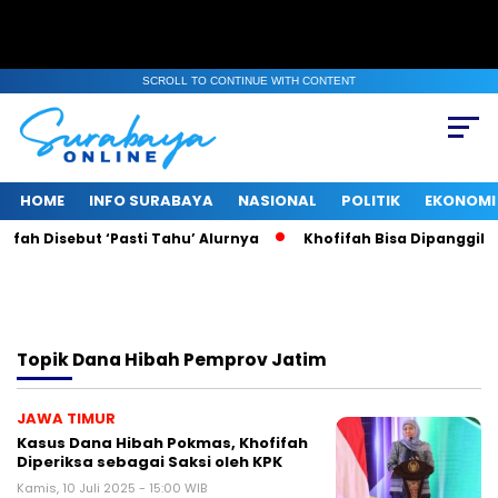
SCROLL TO CONTINUE WITH CONTENT
HOME
INFO SURABAYA
NASIONAL
POLITIK
EKONOMI
fah Disebut ‘Pasti Tahu’ Alurnya
Khofifah Bisa Dipanggil KP
Topik
Dana Hibah Pemprov Jatim
JAWA TIMUR
Kasus Dana Hibah Pokmas, Khofifah
Diperiksa sebagai Saksi oleh KPK
Kamis, 10 Juli 2025 - 15:00 WIB