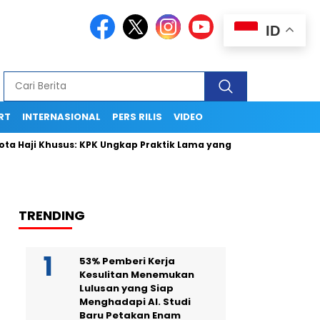
ID
RT
INTERNASIONAL
PERS RILIS
VIDEO
Haji Khusus: KPK Ungkap Praktik Lama yang Terpendam
Komu
TRENDING
53% Pemberi Kerja
Kesulitan Menemukan
Lulusan yang Siap
Menghadapi AI. Studi
Baru Petakan Enam