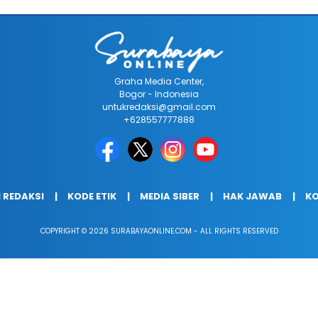
Graha Media Center,
Bogor - Indonesia
untukredaksi@gmail.com
+628557777888
 REDAKSI
KODE ETIK
MEDIA SIBER
HAK JAWAB
KO
COPYRIGHT © 2026 SURABAYAONLINE.COM - ALL RIGHTS RESERVED