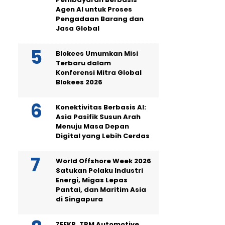
Agen AI untuk Proses
Pengadaan Barang dan
Jasa Global
Blokees Umumkan Misi
Terbaru dalam
Konferensi Mitra Global
Blokees 2026
Konektivitas Berbasis AI:
Asia Pasifik Susun Arah
Menuju Masa Depan
Digital yang Lebih Cerdas
World Offshore Week 2026
Satukan Pelaku Industri
Energi, Migas Lepas
Pantai, dan Maritim Asia
di Singapura
ZEEKR, TPM Automotive,