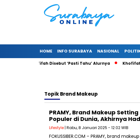
HOME
INFO SURABAYA
NASIONAL
POLITI
 Fiktif, Khofifah Disebut ‘Pasti Tahu’ Alurnya
Khofifah Bis
Topik
Brand Makeup
PRAMY, Brand Makeup Setting 
Populer di Dunia, Akhirnya Had
Lifestyle
| Rabu, 8 Januari 2025 - 12:02 WIB
FOKUSSIBER.COM – PRAMY, brand makeup se