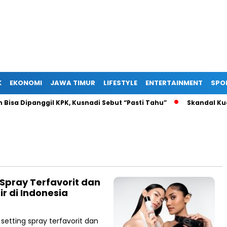
K
EKONOMI
JAWA TIMUR
LIFESTYLE
ENTERTAINMENT
SPO
a Dipanggil KPK, Kusnadi Sebut “Pasti Tahu”
Skandal Kuota 
Spray Terfavorit dan
ir di Indonesia
tting spray terfavorit dan