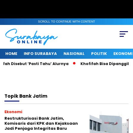
SCROLL TO CONTINUE WITH CONTENT
HOME
INFO SURABAYA
NASIONAL
POLITIK
EKONOMI
fah Disebut ‘Pasti Tahu’ Alurnya
Khofifah Bisa Dipanggil KP
Topik
Bank Jatim
Ekonomi
Restrukturisasi Bank Jatim,
Komisaris dari KPK dan Kejaksaan
Jadi Penjaga Integritas Baru