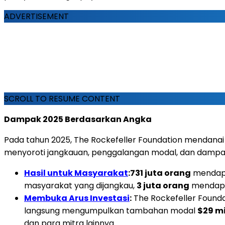
ADVERTISEMENT
SCROLL TO RESUME CONTENT
Dampak 2025 Berdasarkan Angka
Pada tahun 2025, The Rockefeller Foundation mendanai le
menyoroti jangkauan, penggalangan modal, dan dampak
Hasil untuk Masyarakat
:
731 juta orang
mendapa
masyarakat yang dijangkau,
3 juta orang
mendapat
Membuka Arus Investasi
:
The Rockefeller Found
langsung mengumpulkan tambahan modal
$29 mi
dan para mitra lainnya.