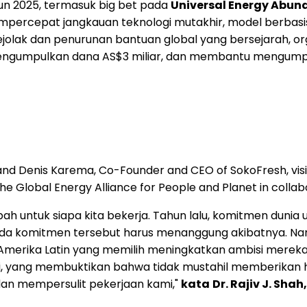
hun 2025, termasuk big bet pada
Universal Energy Abun
empercepat jangkauan teknologi mutakhir, model berbasi
ejolak dan penurunan bantuan global yang bersejarah, organ
 mengumpulkan dana AS$3 miliar, dan membantu mengumpu
, and Denis Karema, Co-Founder and CEO of SokoFresh, visi
e Global Energy Alliance for People and Planet in collab
gubah untuk siapa kita bekerja. Tahun lalu, komitmen d
a komitmen tersebut harus menanggung akibatnya. Namu
dan Amerika Latin yang memilih meningkatkan ambisi mer
, yang membuktikan bahwa tidak mustahil memberikan ha
n mempersulit pekerjaan kami,"
kata
Dr. Rajiv J. Sha