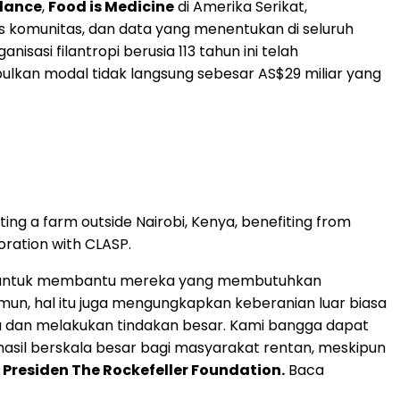
dance
,
Food is Medicine
di Amerika Serikat,
s komunitas, dan data yang menentukan di seluruh
isasi filantropi berusia 113 tahun ini telah
lkan modal tidak langsung sebesar AS$29 miliar yang
ting a farm outside Nairobi, Kenya, benefiting from
oration with CLASP.
unia untuk membantu mereka yang membutuhkan
n, hal itu juga mengungkapkan keberanian luar biasa
eka dan melakukan tindakan besar. Kami bangga dapat
sil berskala besar bagi masyarakat rentan, meskipun
h, Presiden The Rockefeller Foundation.
Baca