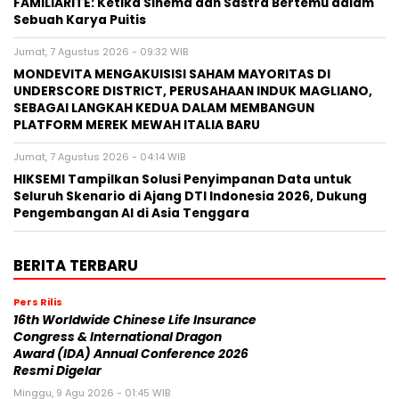
FAMILIARITÉ: Ketika Sinema dan Sastra Bertemu dalam
Sebuah Karya Puitis
Jumat, 7 Agustus 2026 - 09:32 WIB
MONDEVITA MENGAKUISISI SAHAM MAYORITAS DI
UNDERSCORE DISTRICT, PERUSAHAAN INDUK MAGLIANO,
SEBAGAI LANGKAH KEDUA DALAM MEMBANGUN
PLATFORM MEREK MEWAH ITALIA BARU
Jumat, 7 Agustus 2026 - 04:14 WIB
HIKSEMI Tampilkan Solusi Penyimpanan Data untuk
Seluruh Skenario di Ajang DTI Indonesia 2026, Dukung
Pengembangan AI di Asia Tenggara
BERITA TERBARU
Pers Rilis
16th Worldwide Chinese Life Insurance
Congress & International Dragon
Award (IDA) Annual Conference 2026
Resmi Digelar
Minggu, 9 Agu 2026 - 01:45 WIB