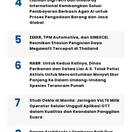
Lianlian DigiTech dan UnionPay
International Kembangkan Solusi
Pembayaran Berbasis Agen AI untuk
Proses Pengadaan Barang dan Jasa
Global
ZEEKR, TPM Automotive, dan SINEXCEL
Resmikan Stasiun Pengisian Daya
Megawatt Tercepat di Thailand
NABR: Untuk Kedua Kalinya, Dinas
Perikanan dan Satwa Liar A.S. Tolak Petisi
Aktivis Untuk Mencantumkan Monyet Ekor
Panjang Ke Dalam Undang-Undang
Spesies Terancam Punah
Studi Ookla di Manila: Jaringan VoLTE Milik
Operator Seluler Ungguli Aplikasi OTT
dalam Kualitas dan Keandalan Panggilan
Suara
Dewan Architects + Engineers Raih Dua