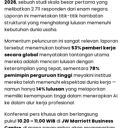
2026
, sebuah studi skala besar pertama yang
melibatkan 2.711 responden dari enam negara.
Laporan ini memetakan titik-titik hambatan
struktural yang menghalangi lulusan memenuhi
kebutuhan dunia usaha.
Momentum peluncuran ini sangat relevan: laporan
tersebut menemukan bahwa
53% pemberi kerja
secara global
menyatakan tantangan utama
mereka adalah mencari lulusan dengan
keterampilan yang tepat, sementara
78%
pemimpin perguruan tinggi
meyakini institusi
mereka telah memenuhi ekspektasi dunia kerja —
namun hanya
14% lulusan
yang melaporkan
memiliki kemampuan tinggi dalam menerapkan AI
ke dalam alur kerja profesional.
Konferensi pers khusus akan berlangsung
pukul
10.20 – 11.00 WIB
di
JW Marriott Business
Centre
, di mana narasumber akan memaparkan