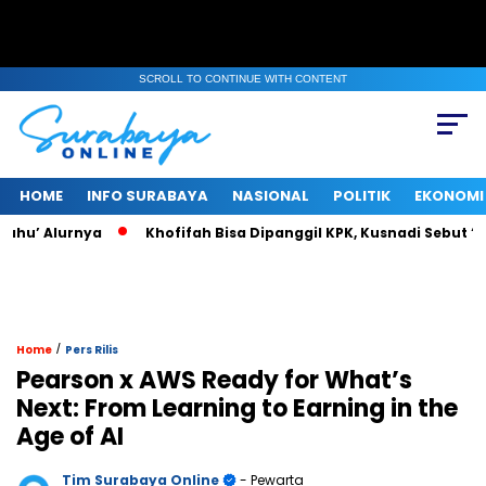
SCROLL TO CONTINUE WITH CONTENT
HOME
INFO SURABAYA
NASIONAL
POLITIK
EKONOMI
u’ Alurnya
Khofifah Bisa Dipanggil KPK, Kusnadi Sebut “Past
/
Home
Pers Rilis
Pearson x AWS Ready for What’s
Next: From Learning to Earning in the
Age of AI
Tim Surabaya Online
- Pewarta