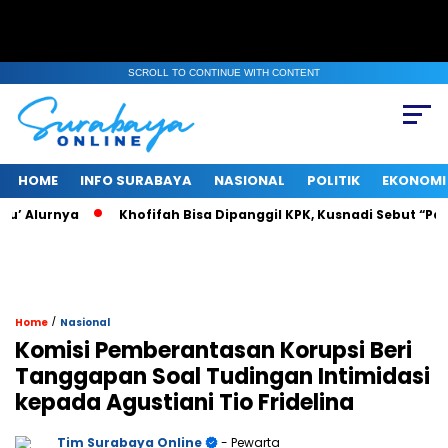
SCROLL TO CONTINUE WITH CONTENT
HOME
INFO SURABAYA
NASIONAL
POLITIK
EKONOMI
 Alurnya
Khofifah Bisa Dipanggil KPK, Kusnadi Sebut “Pasti 
/
Home
Nasional
Komisi Pemberantasan Korupsi Beri
Tanggapan Soal Tudingan Intimidasi
kepada Agustiani Tio Fridelina
Tim Surabaya Online
- Pewarta