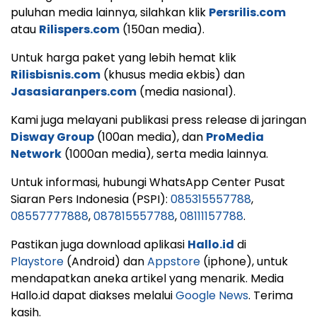
puluhan media lainnya, silahkan klik
Persrilis.com
atau
Rilispers.com
(150an media).
Untuk harga paket yang lebih hemat klik
Rilisbisnis.com
(khusus media ekbis) dan
Jasasiaranpers.com
(media nasional).
Kami juga melayani publikasi press release di jaringan
Disway Group
(100an media), dan
ProMedia
Network
(1000an media), serta media lainnya.
Untuk informasi, hubungi WhatsApp Center Pusat
Siaran Pers Indonesia (PSPI):
085315557788
,
08557777888
,
087815557788
,
08111157788
.
Pastikan juga download aplikasi
Hallo.id
di
Playstore
(Android) dan
Appstore
(iphone), untuk
mendapatkan aneka artikel yang menarik. Media
Hallo.id dapat diakses melalui
Google News
. Terima
kasih.