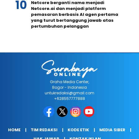
Netcore berganti nama menjadi
Netcore.ai dan menjadi platform
pemasaran berbasis AI agen pertama
yang turut bertanggung jawab atas
pertumbuhan pelanggan
Graha Media Center,
Bogor - Indonesia
untukredaksi@gmail.com
+628557777888
HOME
TIM REDAKSI
KODE ETIK
MEDIA SIBER
HAK JAWAB
KONTAK IKLAN