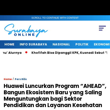
SCROLL TO CONTINUE WITH CONTENT
HOME
INFO SURABAYA
NASIONAL
POLITIK
EKONOMI
ahu’ Alurnya
Khofifah Bisa Dipanggil KPK, Kusnadi Sebut “Pa
/
Home
Pers Rilis
Huawei Luncurkan Program “AHEAD”,
Bangun Ekosistem Baru yang Saling
Menguntungkan bagi Sektor
Pendidikan dan Layanan Kesehatan