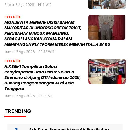
Sabtu, 8 Agu 2026 - 14:19 WIB
Pers Rilis
MONDEVITA MENGAKUISISI SAHAM
MAYORITAS DI UNDERSCORE DISTRICT,
PERUSAHAAN INDUK MAGLIANO,
SEBAGAI LANGKAH KEDUA DALAM
MEMBANGUN PLATFORM MEREK MEWAH ITALIA BARU
Jumat, 7 Agu 2026 - 09:32 WIB
Pers Rilis
HIKSEMI Tampilkan Solusi
Penyimpanan Data untuk Seluruh
Skenario di Ajang DTI Indonesia 2026,
Dukung Pengembangan AI di Asia
Tenggara
Jumat, 7 Agu 2026 - 04:14 WIB
TRENDING
AdaKami Bangun Akses Air Bersih dan