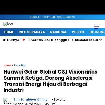
SCROLL TO CONTINUE WITH CONTENT
HOME
INFO SURABAYA
NASIONAL
POLITIK
EKONOMI
 Alurnya
Khofifah Bisa Dipanggil KPK, Kusnadi Sebut “Pasti T
/
Home
Pers Rilis
Huawei Gelar Global C&I Visionaries
Summit Ketiga, Dorong Akselerasi
Transisi Energi Hijau di Berbagai
Industri
Tim Surabaya Online
- Pewarta
Selasa, 26 Mei 2026
- 14:29 WIB