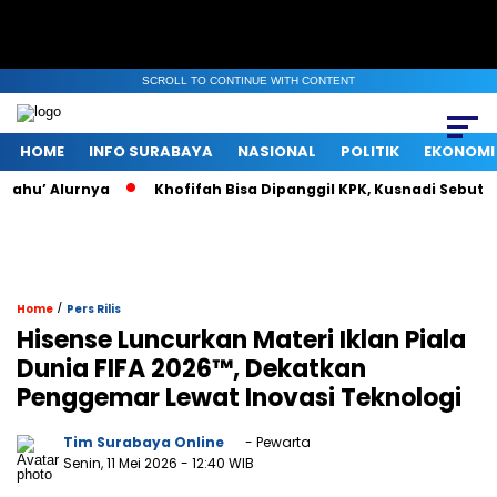
SCROLL TO CONTINUE WITH CONTENT
HOME
INFO SURABAYA
NASIONAL
POLITIK
EKONOMI
hu’ Alurnya
Khofifah Bisa Dipanggil KPK, Kusnadi Sebut “Pas
/
Home
Pers Rilis
Hisense Luncurkan Materi Iklan Piala
Dunia FIFA 2026™, Dekatkan
Penggemar Lewat Inovasi Teknologi
Tim Surabaya Online
- Pewarta
Senin, 11 Mei 2026
- 12:40 WIB