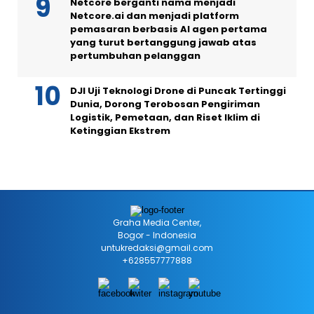
Netcore berganti nama menjadi
Netcore.ai dan menjadi platform
pemasaran berbasis AI agen pertama
yang turut bertanggung jawab atas
pertumbuhan pelanggan
DJI Uji Teknologi Drone di Puncak Tertinggi
Dunia, Dorong Terobosan Pengiriman
Logistik, Pemetaan, dan Riset Iklim di
Ketinggian Ekstrem
Graha Media Center,
Bogor - Indonesia
untukredaksi@gmail.com
+628557777888