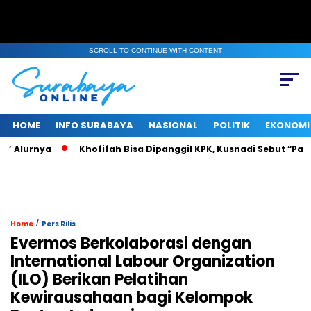
SCROLL TO CONTINUE WITH CONTENT
HOME
INFO SURABAYA
NASIONAL
POLITIK
EKONOMI
lurnya
Khofifah Bisa Dipanggil KPK, Kusnadi Sebut “Pasti Tah
/
Home
Pers Rilis
Evermos Berkolaborasi dengan
International Labour Organization
(ILO) Berikan Pelatihan
Kewirausahaan bagi Kelompok