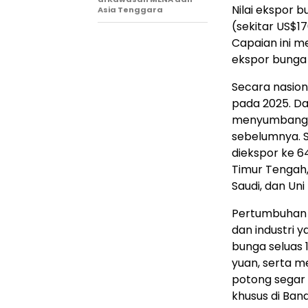
Nilai ekspor b
Asia Tenggara
(sekitar US$1
Capaian ini m
ekspor bunga 
Secara nasion
pada 2025. Da
menyumbang U
sebelumnya. S
diekspor ke 6
Timur Tengah,
Saudi, dan Uni
Pertumbuhan 
dan industri y
bunga seluas 1
yuan, serta me
potong segar y
khusus di Ban