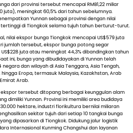
unga dari provinsi tersebut mencapai RMB1,22 miliar
70 juta), meningkat 60,5% dari tahun sebelumnya.
enempatkan Yunnan sebagai provinsi dengan nilai
tertinggi di Tiongkok selama tujuh tahun berturut-turut.
al, nilai ekspor bunga Tiongkok mencapai US$579 juta
ri jumlah tersebut, ekspor bunga potong segar
S$228 juta atau meningkat 44,3% dibandingkan tahun
aat ini, bunga yang dibudidayakan di Yunnan telah
4 negara dan wilayah di Asia Tenggara, Asia Tengah,
 hingga Eropa, termasuk Malaysia, Kazakhstan, Arab
 Emirat Arab.
ekspor tersebut ditopang berbagai keunggulan alam
ang dimiliki Yunnan. Provinsi ini memiliki area budidaya
30.000 hektare, industri florikultura bernilai miliaran
nghasilkan sekitar tujuh dari setiap 10 tangkai bunga
ang dipasarkan di Tiongkok. Didukung jalur logistik
dara Internasional Kunming Changshui dan layanan