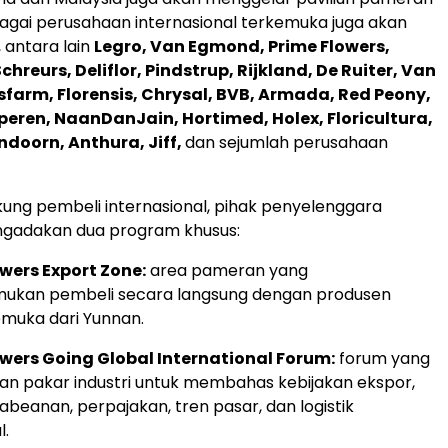
bagai perusahaan internasional terkemuka juga akan
, antara lain
Legro, Van Egmond, Prime Flowers,
chreurs, Deliflor, Pindstrup, Rijkland, De Ruiter, Van
sfarm, Florensis, Chrysal, BVB, Armada, Red Peony,
Iperen, NaanDanJain, Hortimed, Holex, Floricultura,
ndoorn, Anthura, Jiff,
dan sejumlah perusahaan
ng pembeli internasional, pihak penyelenggara
adakan dua program khusus:
wers Export Zone:
area pameran yang
kan pembeli secara langsung dengan produsen
muka dari Yunnan.
wers Going Global International Forum:
forum yang
n pakar industri untuk membahas kebijakan ekspor,
abeanan, perpajakan, tren pasar, dan logistik
l.