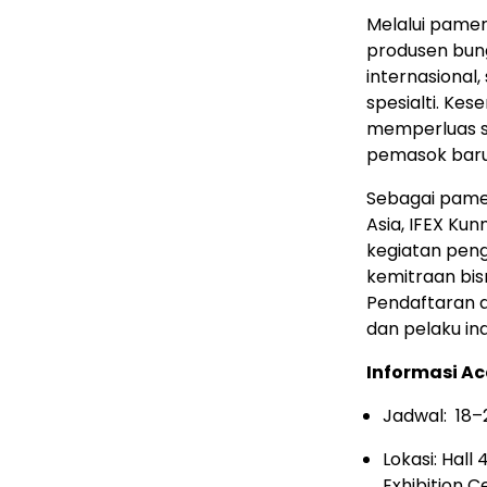
Melalui pamer
produsen bun
internasional
spesialti. K
memperluas 
pemasok baru
Sebagai pamer
Asia, IFEX Ku
kegiatan pen
kemitraan bisn
Pendaftaran aw
dan pelaku ind
Informasi Ac
Jadwal: 18
Lokasi: Hall
Exhibition C