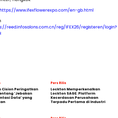
https://www.ifexflowerexpo.com/en-gb.html
n
s://reed.infosalons.com.cn/reg/IFEX26/registeren/login?
H
s
Pers Rilis
 Cision Peringatkan
Lockton Memperkenalkan
entang ‘Jebakan
Lockton SAGE: Platform
tasi Data’ yang
Kecerdasan Perusahaan
kan
Terpadu Pertama di Industri