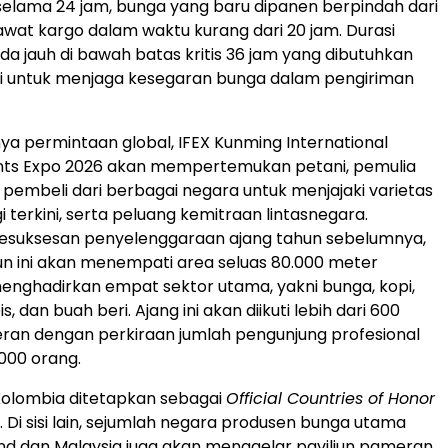
elama 24 jam, bunga yang baru dipanen berpindah dari
wat kargo dalam waktu kurang dari 20 jam. Durasi
da jauh di bawah batas kritis 36 jam yang dibutuhkan
ri untuk menjaga kesegaran bunga dalam pengiriman
nya permintaan global, IFEX Kunming International
ants Expo 2026 akan mempertemukan petani, pemulia
pembeli dari berbagai negara untuk menjajaki varietas
i terkini, serta peluang kemitraan lintasnegara.
kesuksesan penyelenggaraan ajang tahun sebelumnya,
n ini akan menempati area seluas 80.000 meter
enghadirkan empat sektor utama, yakni bunga, kopi,
, dan buah beri. Ajang ini akan diikuti lebih dari 600
ran dengan perkiraan jumlah pengunjung profesional
000 orang.
Kolombia ditetapkan sebagai
Official Countries of Honor
. Di sisi lain, sejumlah negara produsen bunga utama
and dan Malaysia juga akan menggelar paviliun pameran