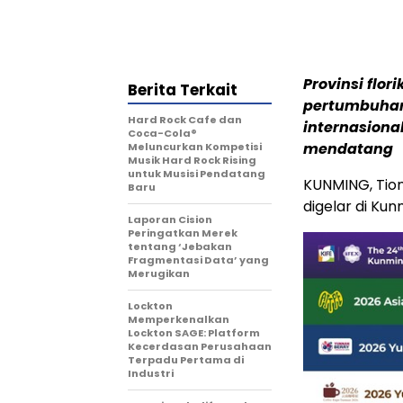
Provinsi flor
Berita Terkait
pertumbuhan
Hard Rock Cafe dan
internasiona
Coca-Cola®
mendatang
Meluncurkan Kompetisi
Musik Hard Rock Rising
untuk Musisi Pendatang
KUNMING, Tio
Baru
digelar di Ku
Laporan Cision
Peringatkan Merek
tentang ‘Jebakan
Fragmentasi Data’ yang
Merugikan
Lockton
Memperkenalkan
Lockton SAGE: Platform
Kecerdasan Perusahaan
Terpadu Pertama di
Industri