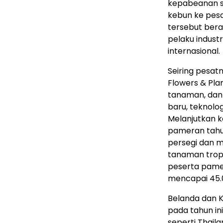
kepabeanan s
kebun ke pesa
tersebut bera
pelaku indust
internasional.
Seiring pesat
Flowers & Pl
tanaman, dan 
baru, teknolog
Melanjutkan 
pameran tahu
persegi dan m
tanaman tropis
peserta pame
mencapai 45.
Belanda dan 
pada tahun ini
seperti Thail