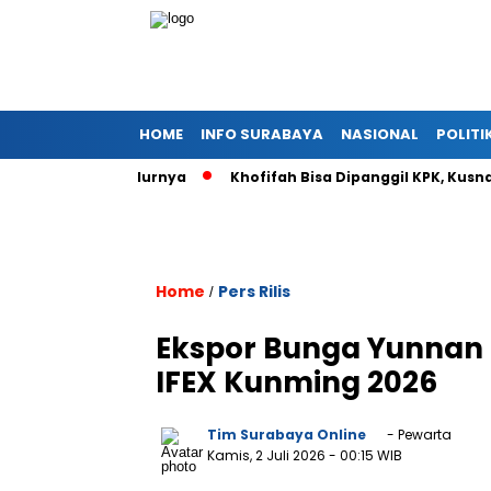
HOME
INFO SURABAYA
NASIONAL
POLITI
asti Tahu’ Alurnya
Khofifah Bisa Dipanggil KPK, Kusnadi Seb
Home
Pers Rilis
/
Ekspor Bunga Yunnan 
IFEX Kunming 2026
Tim Surabaya Online
- Pewarta
Kamis, 2 Juli 2026
- 00:15 WIB