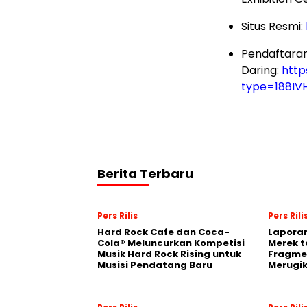
Situs Resmi:
Pendaftara
Daring:
http
type=188IV
Berita Terbaru
Pers Rilis
Pers Rili
Hard Rock Cafe dan Coca-
Laporan
Cola® Meluncurkan Kompetisi
Merek t
Musik Hard Rock Rising untuk
Fragmen
Musisi Pendatang Baru
Merugi