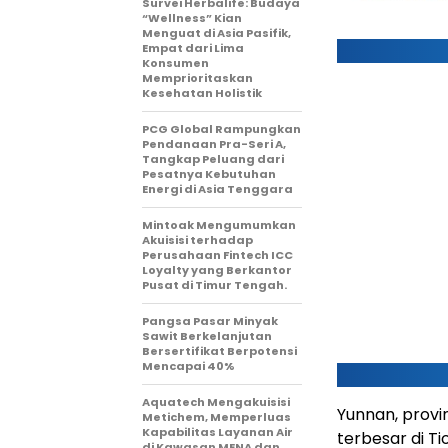
Survei Herbalife: Budaya
“Wellness” Kian
Menguat di Asia Pasifik,
Empat dari Lima
Konsumen
Memprioritaskan
Kesehatan Holistik
PCG Global Rampungkan
Pendanaan Pra-Seri A,
Tangkap Peluang dari
Pesatnya Kebutuhan
Energi di Asia Tenggara
Mintoak Mengumumkan
Akuisisi terhadap
Perusahaan Fintech ICC
Loyalty yang Berkantor
Pusat di Timur Tengah.
Pangsa Pasar Minyak
Sawit Berkelanjutan
Bersertifikat Berpotensi
Mencapai 40%
Aquatech Mengakuisisi
Yunnan, provi
Metichem, Memperluas
Kapabilitas Layanan Air
terbesar di T
di Kawasan MENA dan