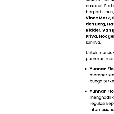
nasional. Ber
berpartisipasi
Vince Mark, S
den Berg, Ha
Ridder, Van 
Priva, Hooge
lainnya.
Untuk menduku
pameran meng
Yunnan Flo
mempertemu
bunga terke
Yunnan Flo
menghadirka
regulasi kep
internasiona