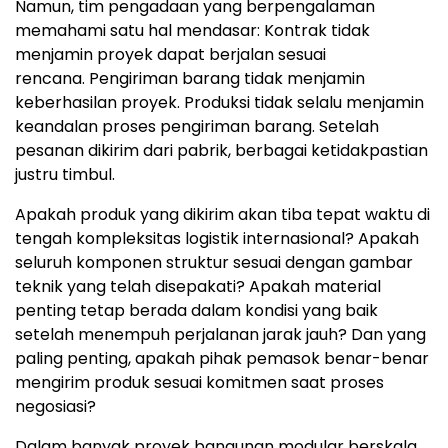
Namun, tim pengadaan yang berpengalaman
memahami satu hal mendas
ar: K
ontrak tidak
menjamin proyek dapat berjalan sesuai
rencana.
P
engiriman barang tidak menjamin
keberhasilan proye
k. P
roduksi tidak selalu menjamin
keandalan proses pengiriman baran
g. S
etelah
pesanan dikirim dari pabrik, berbagai ketidakpastian
justru timbul.
Apakah produk yang dikirim akan tiba tepat waktu di
tengah kompleksitas logistik internasion
al?
Apakah
seluruh komponen struktur sesuai dengan gambar
teknik yang telah disepakati?
Ap
akah material
penting tetap berada dalam kondisi yang baik
setelah menempuh perjalanan jarak jauh
? Dan
yang
paling penting, apakah pihak pemasok benar-benar
mengirim produk sesuai komitmen saat proses
negosiasi?
Dalam banyak proyek bangunan modular berskala