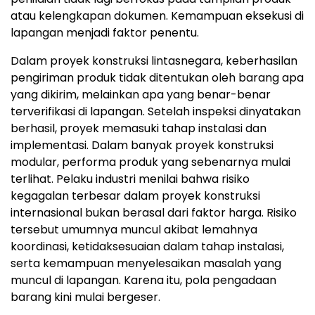
atau kelengkapan dokumen. Kemampuan eksekusi di
lapangan menjadi faktor penentu.
Dalam proyek konstruksi lintasnegara, keberhasilan
pengiriman produk tidak ditentukan oleh barang apa
yang dikirim, melainkan apa yang benar-benar
terverifikasi di lapanga
n.
Setelah inspeksi dinyatakan
berhasil, proyek memasuki tahap instalasi dan
implementas
i.
Dalam banyak proyek konstruksi
modular, performa produk yang sebenarnya mulai
terlih
at. P
elaku industri menilai bahwa risiko
kegagalan terbesar dalam proyek konstruksi
internasional bukan berasal dari faktor harg
a.
Risiko
tersebut umumnya muncul akibat lemahnya
koordinasi, ketidaksesuaian dalam tahap instalasi,
serta kemampuan menyelesaikan masalah yang
muncul di lapanga
n.
Karena itu, pola pengadaan
barang kini mulai bergese
r.