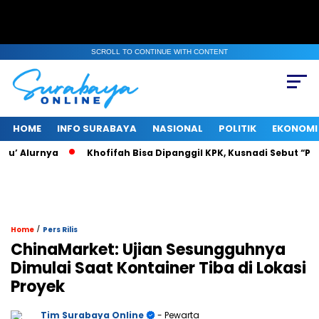
SCROLL TO CONTINUE WITH CONTENT
HOME
INFO SURABAYA
NASIONAL
POLITIK
EKONOMI
 Alurnya
Khofifah Bisa Dipanggil KPK, Kusnadi Sebut “Pasti 
/
Home
Pers Rilis
ChinaMarket: Ujian Sesungguhnya
Dimulai Saat Kontainer Tiba di Lokasi
Proyek
Tim Surabaya Online
- Pewarta