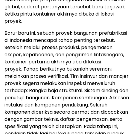
global, sederet pertanyaan tersebut baru terjawab
ketika pintu kontainer akhirnya dibuka di lokasi
proyek.
Baru-baru ini, sebuah proyek bangunan prefabrikasi
di Indonesia mencapai tahap penting terseb
ut.
Setelah melalui proses produksi, pengemasan
ekspor, kepabeanan, dan pengiriman lintasnegara,
kontainer pertama akhirnya tiba di lokasi
proyek
. Ta
hap berikutnya bukanlah seremoni,
melainkan proses verifika
si. Ti
m insinyur dan manajer
proyek segera melakukan inspeksi menyeluruh
terhadap
:
Rangka baja struktural
.
Sistem dinding dan
penutup bangunan
.
Komponen sambunga
n.
Aksesori
instalasi dan komponen pendukung
.
S
eluruh
komponen diperiksa secara cermat dan dicocokkan
dengan gambar teknis, daftar pengemasan, serta
spesifikasi yang telah ditetapkan
.
Pada tahap ini,
penilaian tidak lagi berfokus pada tampilan produk