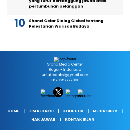
yang turut bertanggung jawab atas
pertumbuhan pelanggan
Shanxi Gelar Dialog Global tentang
Pelestarian Warisan Budaya
Graha Media Center,
Bogor - Indonesia
untukredaksi@gmail.com
+628557777888
HOME
TIM REDAKSI
KODE ETIK
MEDIA SIBER
HAK JAWAB
KONTAK IKLAN