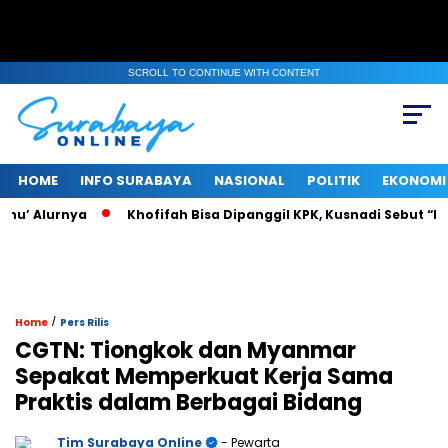
SCROLL TO CONTINUE WITH CONTENT
HOME
INFO SURABAYA
NASIONAL
POLITIK
EKONOMI
’ Alurnya
Khofifah Bisa Dipanggil KPK, Kusnadi Sebut “Pasti
/
Home
Pers Rilis
CGTN: Tiongkok dan Myanmar
Sepakat Memperkuat Kerja Sama
Praktis dalam Berbagai Bidang
Tim Surabaya Online
- Pewarta