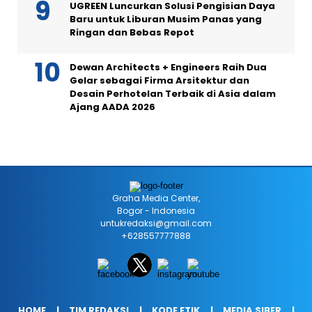
UGREEN Luncurkan Solusi Pengisian Daya
Baru untuk Liburan Musim Panas yang
Ringan dan Bebas Repot
Dewan Architects + Engineers Raih Dua
Gelar sebagai Firma Arsitektur dan
Desain Perhotelan Terbaik di Asia dalam
Ajang AADA 2026
Graha Media Center,
Bogor - Indonesia
untukredaksi@gmail.com
+628557777888
HOME
TIM REDAKSI
KODE ETIK
MEDIA SIBER