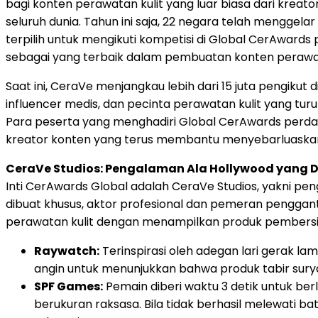
bagi konten perawatan kulit yang luar biasa dari kreato
seluruh dunia. Tahun ini saja, 22 negara telah menggela
terpilih untuk mengikuti kompetisi di Global CerAwards 
sebagai yang terbaik dalam pembuatan konten perawat
Saat ini, CeraVe menjangkau lebih dari 15 juta pengikut
influencer medis, dan pecinta perawatan kulit yang tur
Para peserta yang menghadiri Global CerAwards perdan
kreator konten yang terus membantu menyebarluaskan
CeraVe Studios: Pengalaman Ala Hollywood yang D
Inti CerAwards Global adalah CeraVe Studios, yakni pe
dibuat khusus, aktor profesional dan pemeran penggan
perawatan kulit dengan menampilkan produk pembersih 
Raywatch:
Terinspirasi oleh adegan lari gerak lam
angin untuk menunjukkan bahwa produk tabir sury
SPF Games:
Pemain diberi waktu 3 detik untuk ber
berukuran raksasa. Bila tidak berhasil melewati ba