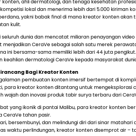
r konten, ahli dermatologi, dan tenaga kesehatan profesi
r kompetisi lokal dan menerima lebih dari 5.000 kiriman k
perdana, yakni babak final di mana kreator konten akan t
an kulit.
 di seluruh dunia dan mencatat miliaran penayangan video
ut menjadikan CeraVe sebagai salah satu merek perawatan 
a ini bersama-sama memiliki lebih dari 44 juta pengiku
 keahlian dermatologi CeraVe kepada masyarakat dunia
irancang Bagi Kreator Konten
ngalaman pembuatan konten imersif bertempat di komplek
ti, para kreator konten ditantang untuk mengeksploras
wajah dan inovasi produk tabir surya terbaru dari Cer
bat yang ikonik di pantai Malibu, para kreator konten berl
a CeraVe tahan pasir.
lari, bersembunyi, dan melindungi diri dari sinar matah
tas waktu perlindungan, kreator konten disemprot air – t