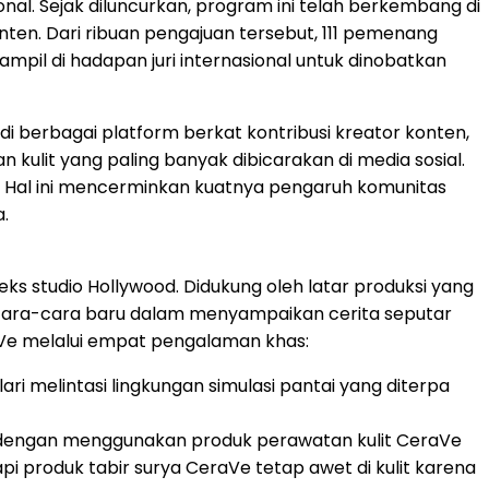
onal. Sejak diluncurkan, program ini telah berkembang di
onten. Dari ribuan pengajuan tersebut, 111 pemenang
ampil di hadapan juri internasional untuk dinobatkan
 di berbagai platform berkat kontribusi kreator konten,
kulit yang paling banyak dibicarakan di media sosial.
t. Hal ini mencerminkan kuatnya pengaruh komunitas
.
s studio Hollywood. Didukung oleh latar produksi yang
i cara-cara baru dalam menyampaikan cerita seputar
aVe melalui empat pengalaman khas:
ari melintasi lingkungan simulasi pantai yang diterpa
ari dengan menggunakan produk perawatan kulit CeraVe
api produk tabir surya CeraVe tetap awet di kulit karena